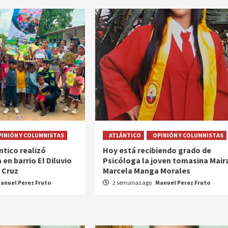
PINIÓN Y COLUMNISTAS
ATLÁNTICO
OPINIÓN Y COLUMNISTAS
ántico realizó
Hoy está recibiendo grado de
en barrio El Diluvio
Psicóloga la joven tomasina Mair
 Cruz
Marcela Manga Morales
anuel Perez Fruto
2 semanas ago
Manuel Perez Fruto