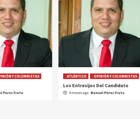
PINIÓN Y COLUMNISTAS
ATLÁNTICO
OPINIÓN Y COLUMNISTAS
Los Entresijos Del Candidato
l Perez Fruto
4 meses ago
Manuel Perez Fruto