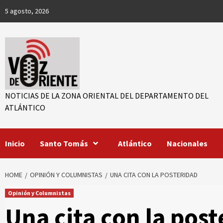
Skip
5 agosto, 2026
to
content
NOTICIAS DE LA ZONA ORIENTAL DEL DEPARTAMENTO DEL
ATLÁNTICO
r
Inicio
Santo Tomás
Atlántico
Nacionales
ook
App
HOME
OPINIÓN Y COLUMNISTAS
UNA CITA CON LA POSTERIDAD
Opinión y Columnistas
Una cita con la pos