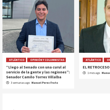
ATLÁNTICO
OPINIÓN Y COLUMNISTAS
ATLÁNTICO
O
“Llego al Senado con una curul al
EL RETROCESO
servicio de la gente y las regiones”:
1 mes ago
Manue
Senador Camilo Torres Villalba
3 semanas ago
Manuel Perez Fruto