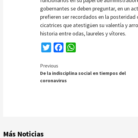
funcionarios en su papel de administradore
gobernantes se deben preguntar, en un acto 
prefieren ser recordados en la posteridad
cicatrices que atestigüen su valentía y arro
historia entre odas, laureles y vítores.
Twitter
Facebook
WhatsApp
Continue
Previous
De la indisciplina social en tiempos del
Reading
coronavirus
Más Noticias