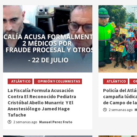
ATLÁNTICO
OPINIÓN Y COLUMNISTAS
ATLÁNTICO
O
La Fiscalía Formula Acusación
Policía del Atl
Contra El Reconocido Pediatra
campaña lúdica 
Cristóbal Abello Munarriz Y El
de Campo de la
Anestesiólogo Jamed Hage
2 semanas ago
M
Tafache
2 semanas ago
Manuel Perez Fruto