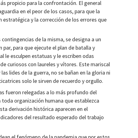
ás propicio para la confrontación. El general
guardia en el peor de los casos, para que la
n estratégica y la corrección de los errores que
as contingencias de la misma, se designa a un
 par, para que ejecute el plan de batalla y
ral le esculpen estatuas y le escriben odas
 de curiosos con laureles y vítores. Este mariscal
as lides de la guerra, no se bañan en la gloria ni
cicatrices solo le sirven de recuerdo y orgullo.
ras fueron relegadas a lo más profundo del
 a toda organización humana que establezca
sta derivación histórica aparecen en el
indicadores del resultado esperado del trabajo
rodean el fenómeno de la pandemia que por estos