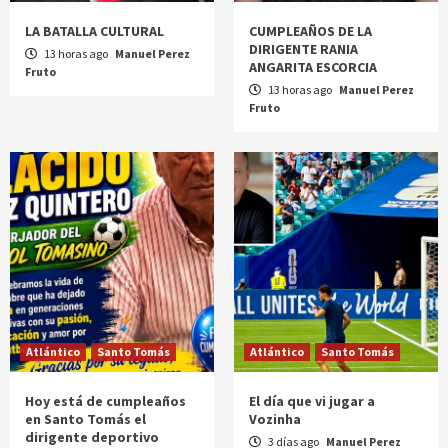
LA BATALLA CULTURAL
CUMPLEAÑOS DE LA
DIRIGENTE RANIA
13 horas ago
Manuel Perez
ANGARITA ESCORCIA
Fruto
13 horas ago
Manuel Perez
Fruto
Atlántico
Santo Tomás
Atlántico
Santo Tomás
Hoy está de cumpleaños
El día que vi jugar a
en Santo Tomás el
Vozinha
dirigente deportivo
3 días ago
Manuel Perez