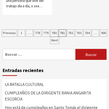
una persona que vive del
trabajo día a día, o sea…
Paginación
Previous
1
…
778
779
780
781
782
783
784
…
900
Next
de
entradas
Buscar:
Entradas recientes
LA BATALLA CULTURAL
CUMPLEAÑOS DE LA DIRIGENTE RANIA ANGARITA
ESCORCIA
Hoy está de cumpleaños en Santo Tomás el dirigente