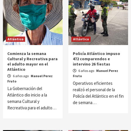
Atlántico
Atlántico
Comienza la semana
Policía Atlántico impuso
Cultural y Recreativa para
472 comparendos e
el adulto mayor en el
intervino 26 fiestas
Atlántico
6 años ago
Manuel Perez
6 años ago
Manuel Perez
Fruto
Fruto
Operativos eficientes
La Gobernación del
realizó el personal de la
Atlántico dio inicio a la
Policía del Atlántico en el fin
semana Cultural y
de semana…
Recreativa para el adulto…