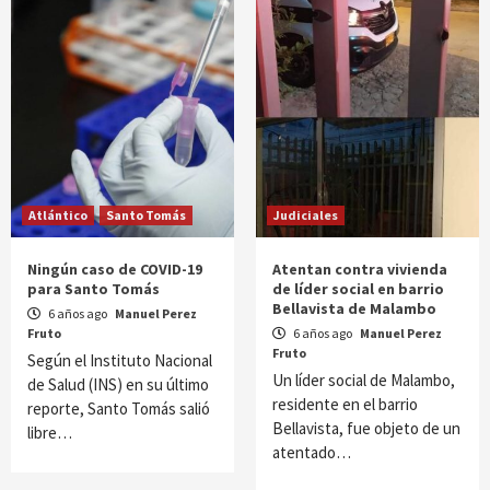
Atlántico
Santo Tomás
Judiciales
Ningún caso de COVID-19
Atentan contra vivienda
para Santo Tomás
de líder social en barrio
Bellavista de Malambo
6 años ago
Manuel Perez
Fruto
6 años ago
Manuel Perez
Fruto
Según el Instituto Nacional
Un líder social de Malambo,
de Salud (INS) en su último
residente en el barrio
reporte, Santo Tomás salió
Bellavista, fue objeto de un
libre…
atentado…