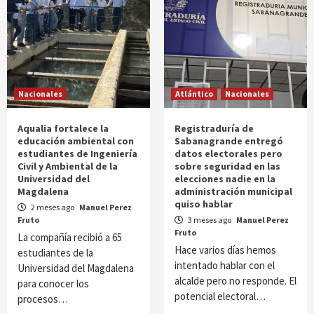
Nacionales
Atlántico
Nacionales
Aqualia fortalece la
Registraduría de
educación ambiental con
Sabanagrande entregó
estudiantes de Ingeniería
datos electorales pero
Civil y Ambiental de la
sobre seguridad en las
Universidad del
elecciones nadie en la
Magdalena
administración municipal
quiso hablar
2 meses ago
Manuel Perez
Fruto
3 meses ago
Manuel Perez
Fruto
La compañía recibió a 65
Hace varios días hemos
estudiantes de la
intentado hablar con el
Universidad del Magdalena
alcalde pero no responde. El
para conocer los
potencial electoral…
procesos…