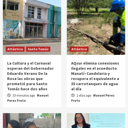
Atlántico
Santo Tomás
Atlántico
La Cultura y el Carnaval
AQsur elimina conexiones
esperan del Gobernador
ilegales en el acueducto
Eduardo Verano De la
Manatí–Candelaria y
Rosa las obras que
recupera el equivalente a
prometió para Santo
35 carrotanques de agua
Tomás hace dos años
al día
33 minutos ago
Manuel
2 días ago
Manuel Perez
Perez Fruto
Fruto