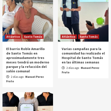
Atlántico
Santo Tomás
Atlántico
Santo Tomás
El barrio Roble Amarillo
Varias campañas para la
de Santo Tomás en
comunidad ha realizado el
aproximadamente tres
Hospital de Santo Tomás
meses tendrá un moderno
en las últimas semanas
parque y la refacción del
2 días ago
Manuel Perez
salón comunal
Fruto
2 días ago
Manuel Perez
Fruto