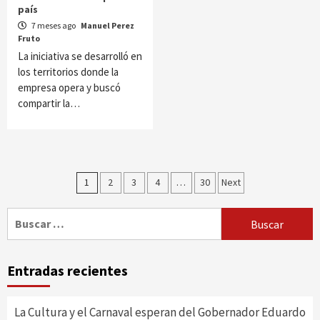
país
7 meses ago
Manuel Perez
Fruto
La iniciativa se desarrolló en
los territorios donde la
empresa opera y buscó
compartir la…
Paginación
1
2
3
4
…
30
Next
de
Buscar:
entradas
Entradas recientes
La Cultura y el Carnaval esperan del Gobernador Eduardo