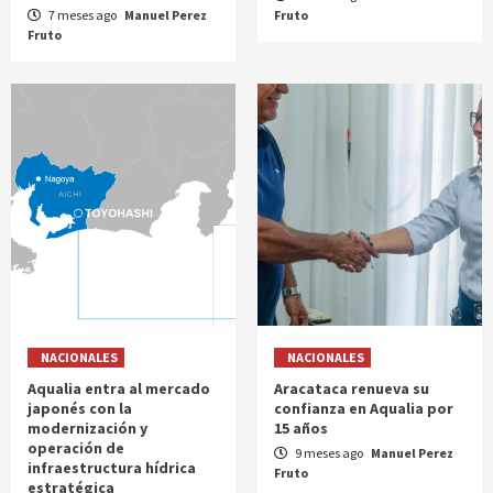
7 meses ago
Manuel Perez
Fruto
Fruto
NACIONALES
NACIONALES
Aqualia entra al mercado
Aracataca renueva su
japonés con la
confianza en Aqualia por
modernización y
15 años
operación de
9 meses ago
Manuel Perez
infraestructura hídrica
Fruto
estratégica