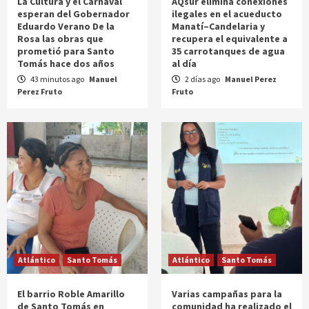
La Cultura y el Carnaval
AQsur elimina conexiones
esperan del Gobernador
ilegales en el acueducto
Eduardo Verano De la
Manatí–Candelaria y
Rosa las obras que
recupera el equivalente a
prometió para Santo
35 carrotanques de agua
Tomás hace dos años
al día
43 minutos ago
Manuel
2 días ago
Manuel Perez
Perez Fruto
Fruto
Atlántico
Santo Tomás
Atlántico
Santo Tomás
El barrio Roble Amarillo
Varias campañas para la
de Santo Tomás en
comunidad ha realizado el