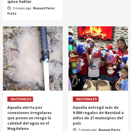
quiso hablar
3 meses ago
Manuel Perez
Fruto
NACIONALES
NACIONALES
Aqualia alerta por
Aqualia entregó más de
conexiones irregulares
9.800 regalos de Navidad a
que ponen en riesgo la
niños de 27 municipios del
calidad del agua en el
país
Magdalena
7 meses ago
Manuel Perez