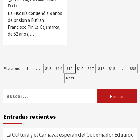
Fruto
La Fiscalía condenó a 9 años
de prisión a Eufran
Francisco Pinilla Cajamarca,
de 52 años,…
Paginación
Previous
1
…
813
814
815
816
817
818
819
…
899
Next
de
entradas
Buscar:
Entradas recientes
La Cultura y el Carnaval esperan del Gobernador Eduardo