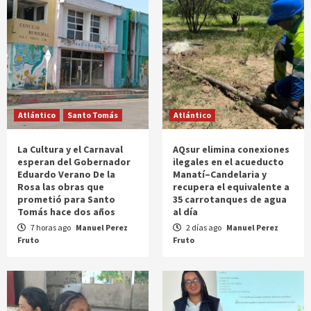
Atlántico
Santo Tomás
Atlántico
La Cultura y el Carnaval
AQsur elimina conexiones
esperan del Gobernador
ilegales en el acueducto
Eduardo Verano De la
Manatí–Candelaria y
Rosa las obras que
recupera el equivalente a
prometió para Santo
35 carrotanques de agua
Tomás hace dos años
al día
7 horas ago
Manuel Perez
2 días ago
Manuel Perez
Fruto
Fruto