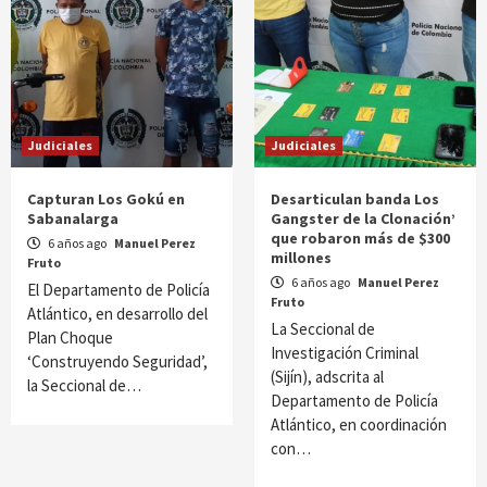
Judiciales
Judiciales
Capturan Los Gokú en
Desarticulan banda Los
Sabanalarga
Gangster de la Clonación’
que robaron más de $300
6 años ago
Manuel Perez
millones
Fruto
6 años ago
Manuel Perez
El Departamento de Policía
Fruto
Atlántico, en desarrollo del
La Seccional de
Plan Choque
Investigación Criminal
‘Construyendo Seguridad’,
(Sijín), adscrita al
la Seccional de…
Departamento de Policía
Atlántico, en coordinación
con…