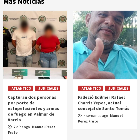
Más Noticias
ATLÁNTICO
JUDICIALES
ATLÁNTICO
JUDICIALES
Capturan dos personas
Falleció Edilmer Rafael
por porte de
Charris Yepes, actual
estupefacientes y armas
concejal de Santo Tomás
de fuego en Palmar de
4 semanas ago
Manuel
Varela
Perez Fruto
7 días ago
Manuel Perez
Fruto