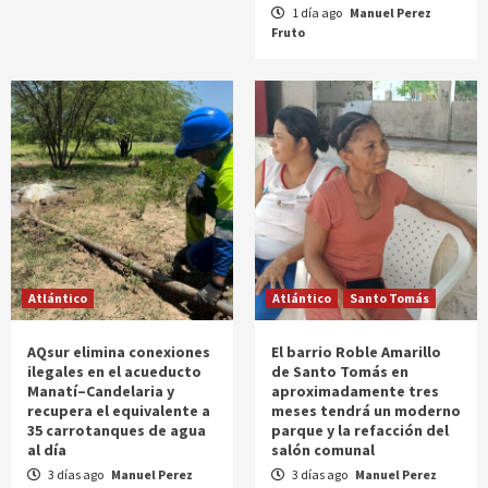
1 día ago
Manuel Perez
Fruto
Atlántico
Atlántico
Santo Tomás
AQsur elimina conexiones
El barrio Roble Amarillo
ilegales en el acueducto
de Santo Tomás en
Manatí–Candelaria y
aproximadamente tres
recupera el equivalente a
meses tendrá un moderno
35 carrotanques de agua
parque y la refacción del
al día
salón comunal
3 días ago
Manuel Perez
3 días ago
Manuel Perez