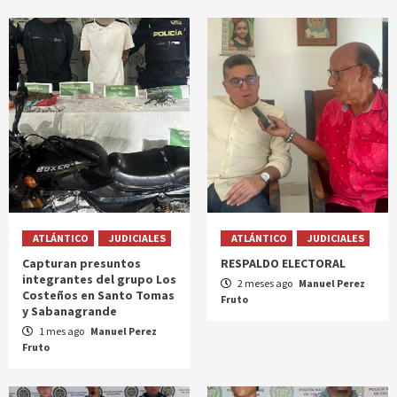
ATLÁNTICO
JUDICIALES
ATLÁNTICO
JUDICIALES
Capturan presuntos
RESPALDO ELECTORAL
integrantes del grupo Los
2 meses ago
Manuel Perez
Costeños en Santo Tomas
Fruto
y Sabanagrande
1 mes ago
Manuel Perez
Fruto