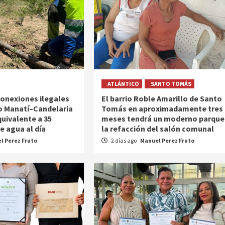
ATLÁNTICO
SANTO TOMÁS
conexiones ilegales
El barrio Roble Amarillo de Santo
o Manatí–Candelaria
Tomás en aproximadamente tres
quivalente a 35
meses tendrá un moderno parque
e agua al día
la refacción del salón comunal
l Perez Fruto
2 días ago
Manuel Perez Fruto