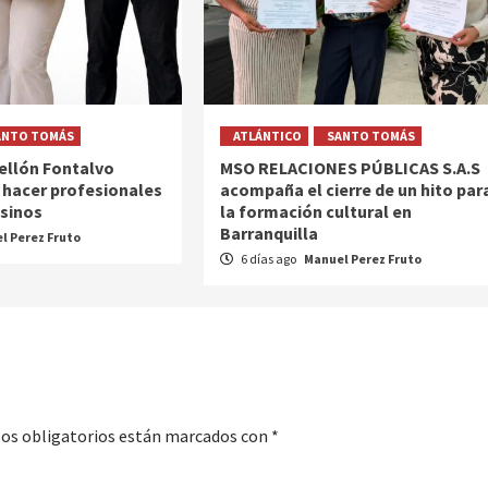
ANTO TOMÁS
ATLÁNTICO
SANTO TOMÁS
tellón Fontalvo
MSO RELACIONES PÚBLICAS S.A.S
 hacer profesionales
acompaña el cierre de un hito par
asinos
la formación cultural en
Barranquilla
l Perez Fruto
6 días ago
Manuel Perez Fruto
os obligatorios están marcados con
*