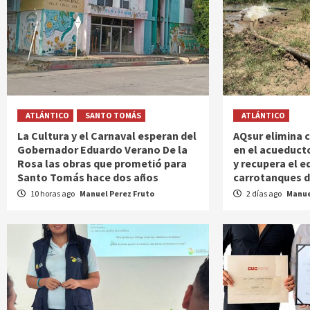
ATLÁNTICO
SANTO TOMÁS
ATLÁNTICO
La Cultura y el Carnaval esperan del
AQsur elimina 
Gobernador Eduardo Verano De la
en el acueduct
Rosa las obras que prometió para
y recupera el e
Santo Tomás hace dos años
carrotanques d
10 horas ago
Manuel Perez Fruto
2 días ago
Manue