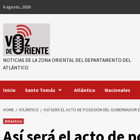
Skip
6 agosto, 2026
to
content
NOTICIAS DE LA ZONA ORIENTAL DEL DEPARTAMENTO DEL
ATLÁNTICO
r
Inicio
Santo Tomás
Atlántico
Nacionales
ook
App
HOME
ATLÁNTICO
ASÍ SERÁ EL ACTO DE POSESIÓN DEL GOBERNADOR 
Atlántico
Así será el acto de 