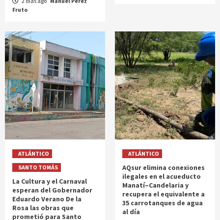
2 días ago
Manuel Perez
Fruto
ATLÁNTICO
ATLÁNTICO
AQsur elimina conexiones
SANTO TOMÁS
ilegales en el acueducto
La Cultura y el Carnaval
Manatí–Candelaria y
esperan del Gobernador
recupera el equivalente a
Eduardo Verano De la
35 carrotanques de agua
Rosa las obras que
al día
prometió para Santo