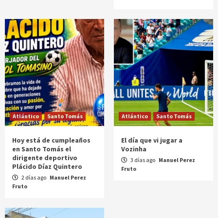
Atlántico
Santo Tomás
Atlántico
Santo Tomás
Hoy está de cumpleaños
El día que vi jugar a
en Santo Tomás el
Vozinha
dirigente deportivo
3 días ago
Manuel Perez
Plácido Díaz Quintero
Fruto
2 días ago
Manuel Perez
Fruto