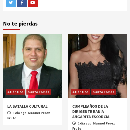
Twitter
Facebook
Youtube
No te pierdas
Atlántico
Santo Tomás
Atlántico
Santo Tomás
LA BATALLA CULTURAL
CUMPLEAÑOS DE LA
DIRIGENTE RANIA
1 día ago
Manuel Perez
ANGARITA ESCORCIA
Fruto
1 día ago
Manuel Perez
Fruto