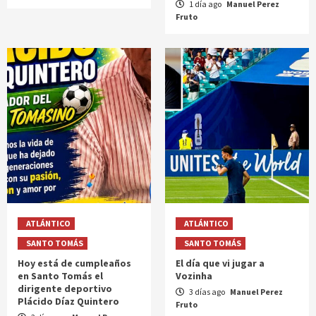
1 día ago
Manuel Perez
Fruto
ATLÁNTICO
ATLÁNTICO
SANTO TOMÁS
SANTO TOMÁS
Hoy está de cumpleaños
El día que vi jugar a
en Santo Tomás el
Vozinha
dirigente deportivo
3 días ago
Manuel Perez
Plácido Díaz Quintero
Fruto