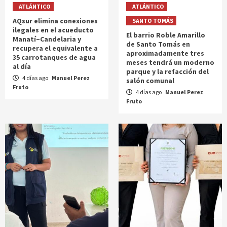
ATLÁNTICO
ATLÁNTICO
AQsur elimina conexiones
SANTO TOMÁS
ilegales en el acueducto
El barrio Roble Amarillo
Manatí–Candelaria y
de Santo Tomás en
recupera el equivalente a
aproximadamente tres
35 carrotanques de agua
meses tendrá un moderno
al día
parque y la refacción del
4 días ago
Manuel Perez
salón comunal
Fruto
4 días ago
Manuel Perez
Fruto