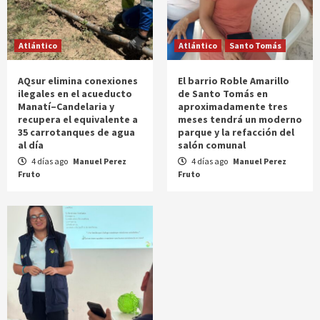
Atlántico
Atlántico
Santo Tomás
AQsur elimina conexiones
El barrio Roble Amarillo
ilegales en el acueducto
de Santo Tomás en
Manatí–Candelaria y
aproximadamente tres
recupera el equivalente a
meses tendrá un moderno
35 carrotanques de agua
parque y la refacción del
al día
salón comunal
4 días ago
Manuel Perez
4 días ago
Manuel Perez
Fruto
Fruto