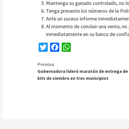
Mantenga su ganado controlado, no lo
Tenga presente los números de la Poli
Ante un suceso informe inmediatament
Al momento de concluir una venta, no
inmediatamente en su banco de confian
Twitter
Facebook
WhatsApp
Continue
Previous
Gobernadora lideró maratón de entrega de
Reading
kits de siembra en tres municipios