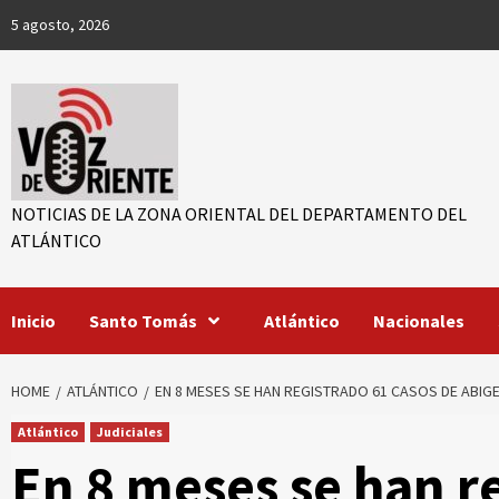
Skip
5 agosto, 2026
to
content
NOTICIAS DE LA ZONA ORIENTAL DEL DEPARTAMENTO DEL
ATLÁNTICO
r
Inicio
Santo Tomás
Atlántico
Nacionales
ook
App
HOME
ATLÁNTICO
EN 8 MESES SE HAN REGISTRADO 61 CASOS DE ABIGE
Atlántico
Judiciales
En 8 meses se han r