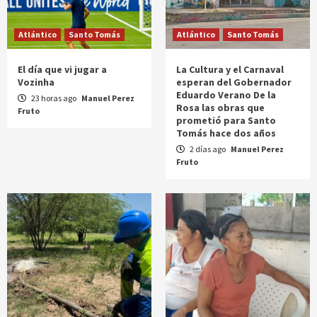
Atlántico
Santo Tomás
Atlántico
Santo Tomás
El día que vi jugar a
La Cultura y el Carnaval
Vozinha
esperan del Gobernador
Eduardo Verano De la
23 horas ago
Manuel Perez
Rosa las obras que
Fruto
prometió para Santo
Tomás hace dos años
2 días ago
Manuel Perez
Fruto