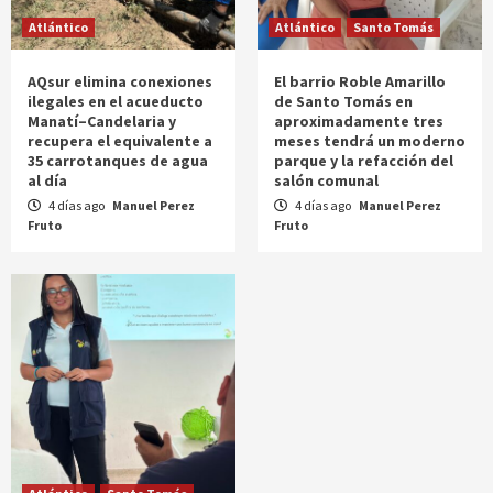
Atlántico
Atlántico
Santo Tomás
AQsur elimina conexiones
El barrio Roble Amarillo
ilegales en el acueducto
de Santo Tomás en
Manatí–Candelaria y
aproximadamente tres
recupera el equivalente a
meses tendrá un moderno
35 carrotanques de agua
parque y la refacción del
al día
salón comunal
4 días ago
Manuel Perez
4 días ago
Manuel Perez
Fruto
Fruto