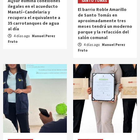
AQsur elimina conexiones
SANTO TOMÁS
ilegales en el acueducto
El barrio Roble Amarillo
Manatí–Candelaria y
de Santo Tomás en
recupera el equivalente a
aproximadamente tres
35 carrotanques de agua
meses tendrá un moderno
al día
parque y la refacción del
4 días ago
Manuel Perez
salón comunal
Fruto
4 días ago
Manuel Perez
Fruto