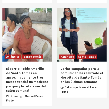
Atlántico
Santo Tomás
Atlántico
Santo Tomás
El barrio Roble Amarillo
Varias campañas para la
de Santo Tomás en
comunidad ha realizado el
aproximadamente tres
Hospital de Santo Tomás
meses tendrá un moderno
en las últimas semanas
parque y la refacción del
2 días ago
Manuel Perez
salón comunal
Fruto
2 días ago
Manuel Perez
Fruto