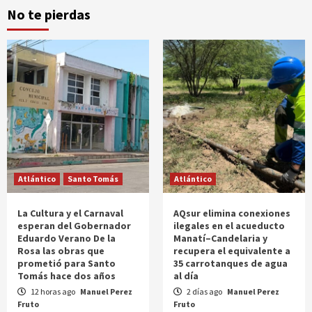
No te pierdas
Atlántico
Santo Tomás
Atlántico
La Cultura y el Carnaval
AQsur elimina conexiones
esperan del Gobernador
ilegales en el acueducto
Eduardo Verano De la
Manatí–Candelaria y
Rosa las obras que
recupera el equivalente a
prometió para Santo
35 carrotanques de agua
Tomás hace dos años
al día
12 horas ago
Manuel Perez
2 días ago
Manuel Perez
Fruto
Fruto