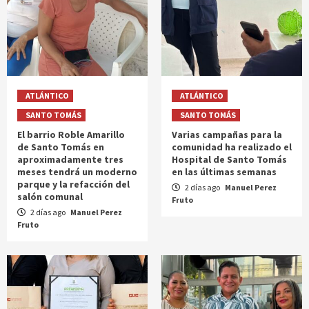
ATLÁNTICO
ATLÁNTICO
SANTO TOMÁS
SANTO TOMÁS
El barrio Roble Amarillo
Varias campañas para la
de Santo Tomás en
comunidad ha realizado el
aproximadamente tres
Hospital de Santo Tomás
meses tendrá un moderno
en las últimas semanas
parque y la refacción del
2 días ago
Manuel Perez
salón comunal
Fruto
2 días ago
Manuel Perez
Fruto