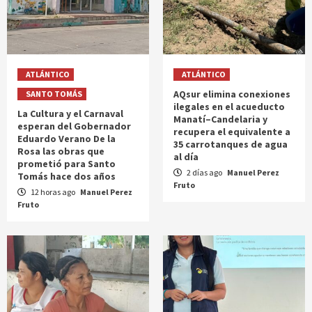
ATLÁNTICO
ATLÁNTICO
AQsur elimina conexiones
SANTO TOMÁS
ilegales en el acueducto
La Cultura y el Carnaval
Manatí–Candelaria y
esperan del Gobernador
recupera el equivalente a
Eduardo Verano De la
35 carrotanques de agua
Rosa las obras que
al día
prometió para Santo
2 días ago
Manuel Perez
Tomás hace dos años
Fruto
12 horas ago
Manuel Perez
Fruto