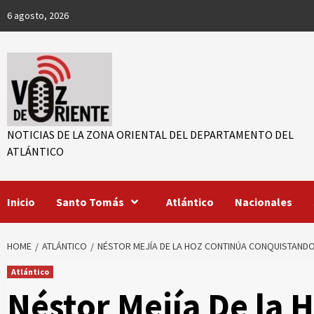
Skip
6 agosto, 2026
to
content
NOTICIAS DE LA ZONA ORIENTAL DEL DEPARTAMENTO DEL
ATLÁNTICO
r
Inicio
Santo Tomás
Atlántico
Nacionales
ook
App
HOME
ATLÁNTICO
NÉSTOR MEJÍA DE LA HOZ CONTINÚA CONQUISTAND
Atlántico
Néstor Mejía De la 