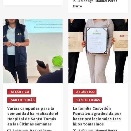
3 días ago
Manuel Perez
Fruto
ATLÁNTICO
ATLÁNTICO
SANTO TOMÁS
SANTO TOMÁS
Varias campañas para la
La familia Castellón
comunidad ha realizado el
Fontalvo agradecida por
Hospital de Santo Tomás
hacer profesionales tres
en las últimas semanas
hijos tomasinos
3 días ago
Manuel Perez
5 días ago
Manuel Perez