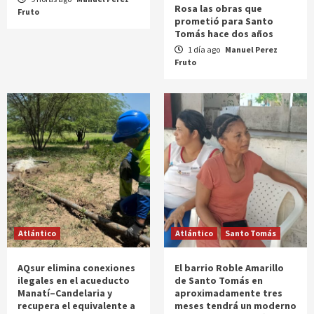
Rosa las obras que
Fruto
prometió para Santo
Tomás hace dos años
1 día ago
Manuel Perez
Fruto
Atlántico
Atlántico
Santo Tomás
AQsur elimina conexiones
El barrio Roble Amarillo
ilegales en el acueducto
de Santo Tomás en
Manatí–Candelaria y
aproximadamente tres
recupera el equivalente a
meses tendrá un moderno