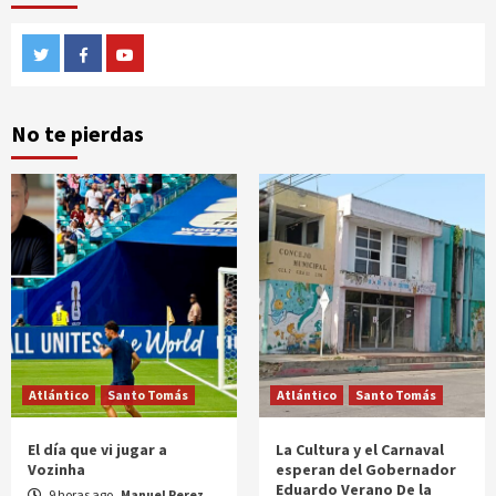
Twitter
Facebook
Youtube
No te pierdas
Atlántico
Santo Tomás
Atlántico
Santo Tomás
El día que vi jugar a
La Cultura y el Carnaval
Vozinha
esperan del Gobernador
Eduardo Verano De la
9 horas ago
Manuel Perez