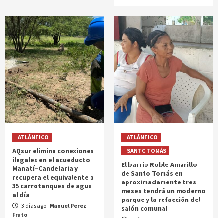
ATLÁNTICO
ATLÁNTICO
AQsur elimina conexiones
SANTO TOMÁS
ilegales en el acueducto
El barrio Roble Amarillo
Manatí–Candelaria y
de Santo Tomás en
recupera el equivalente a
aproximadamente tres
35 carrotanques de agua
meses tendrá un moderno
al día
parque y la refacción del
3 días ago
Manuel Perez
salón comunal
Fruto