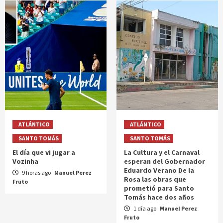
ATLÁNTICO
ATLÁNTICO
SANTO TOMÁS
SANTO TOMÁS
El día que vi jugar a
La Cultura y el Carnaval
Vozinha
esperan del Gobernador
Eduardo Verano De la
9 horas ago
Manuel Perez
Rosa las obras que
Fruto
prometió para Santo
Tomás hace dos años
1 día ago
Manuel Perez
Fruto