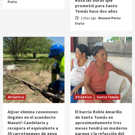
Rosa las obras que
Fruto
prometió para Santo
Tomás hace dos años
2 días ago
Manuel Perez
Fruto
Atlántico
Atlántico
Santo Tomás
AQsur elimina conexiones
El barrio Roble Amarillo
ilegales en el acueducto
de Santo Tomás en
Manatí–Candelaria y
aproximadamente tres
recupera el equivalente a
meses tendrá un moderno
35 carrotanques de agua
parque y la refacción del