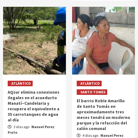
ATLÁNTICO
ATLÁNTICO
AQsur elimina conexiones
SANTO TOMÁS
ilegales en el acueducto
El barrio Roble Amarillo
Manatí–Candelaria y
de Santo Tomás en
recupera el equivalente a
aproximadamente tres
35 carrotanques de agua
meses tendrá un moderno
al día
parque y la refacción del
3 días ago
Manuel Perez
salón comunal
Fruto
4 días ago
Manuel Perez