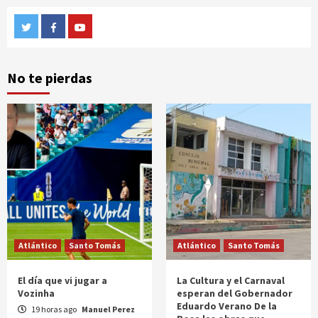
Twitter
Facebook
Youtube
No te pierdas
Atlántico
Santo Tomás
Atlántico
Santo Tomás
El día que vi jugar a
La Cultura y el Carnaval
Vozinha
esperan del Gobernador
Eduardo Verano De la
19 horas ago
Manuel Perez