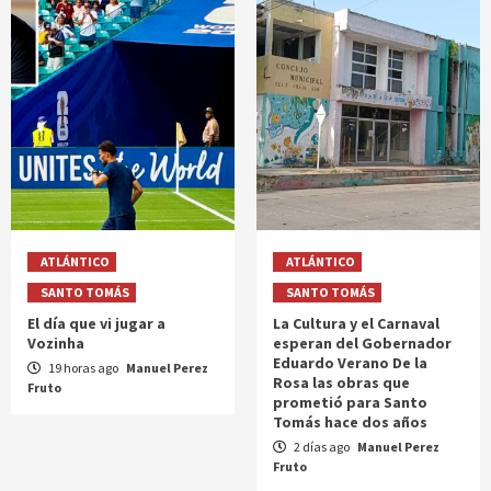
ATLÁNTICO
ATLÁNTICO
SANTO TOMÁS
SANTO TOMÁS
El día que vi jugar a
La Cultura y el Carnaval
Vozinha
esperan del Gobernador
Eduardo Verano De la
19 horas ago
Manuel Perez
Rosa las obras que
Fruto
prometió para Santo
Tomás hace dos años
2 días ago
Manuel Perez
Fruto