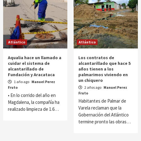
Atlántico
Atlántico
Aqualia hace un llamado a
Los contratos de
cuidar el sistema de
alcantarillado que hace 5
alcantarillado de
años tienen a los
Fundación y Aracataca
palmarimos viviendo en
un chiquero
1 año ago
Manuel Perez
Fruto
2 años ago
Manuel Perez
Fruto
• En lo corrido del año en
Habitantes de Palmar de
Magdalena, la compañía ha
Varela reclaman que la
realizado limpieza de 1.6…
Gobernación del Atlántico
termine pronto las obras…