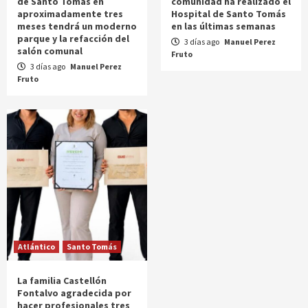
de Santo Tomás en
comunidad ha realizado el
aproximadamente tres
Hospital de Santo Tomás
meses tendrá un moderno
en las últimas semanas
parque y la refacción del
3 días ago
Manuel Perez
salón comunal
Fruto
3 días ago
Manuel Perez
Fruto
Atlántico
Santo Tomás
La familia Castellón
Fontalvo agradecida por
hacer profesionales tres