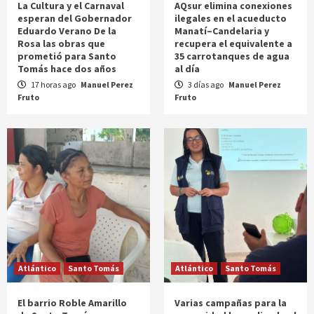
La Cultura y el Carnaval
AQsur elimina conexiones
esperan del Gobernador
ilegales en el acueducto
Eduardo Verano De la
Manatí–Candelaria y
Rosa las obras que
recupera el equivalente a
prometió para Santo
35 carrotanques de agua
Tomás hace dos años
al día
17 horas ago
Manuel Perez
3 días ago
Manuel Perez
Fruto
Fruto
Atlántico
Santo Tomás
Atlántico
Santo Tomás
El barrio Roble Amarillo
Varias campañas para la