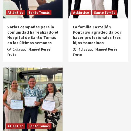
Atlántico
Santo Tomás
Atlántico
Santo Tomás
Varias campañas para la
La familia Castellón
comunidad ha realizado el
Fontalvo agradecida por
Hospital de Santo Tomás
hacer profesionales tres
en las últimas semanas
hijos tomasinos
1 día ago
Manuel Perez
4 días ago
Manuel Perez
Fruto
Fruto
Atlántico
Santo Tomás