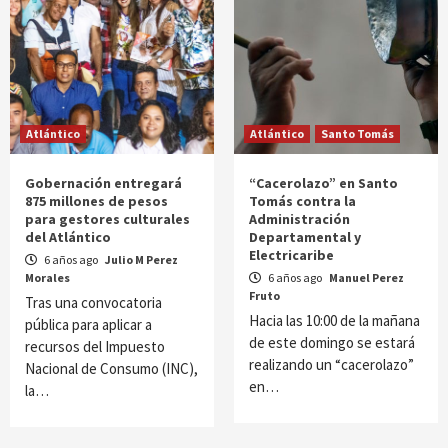
Atlántico
Atlántico
Santo Tomás
Gobernación entregará
“Cacerolazo” en Santo
875 millones de pesos
Tomás contra la
para gestores culturales
Administración
del Atlántico
Departamental y
Electricaribe
6 años ago
Julio M Perez
Morales
6 años ago
Manuel Perez
Fruto
Tras una convocatoria
Hacia las 10:00 de la mañana
pública para aplicar a
de este domingo se estará
recursos del Impuesto
realizando un “cacerolazo”
Nacional de Consumo (INC),
en…
la…