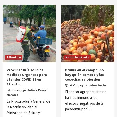
Atlántico
Medio Ambiente
Procuraduría solicita
Drama en el campo: no
medidas urgentes para
hay quién compre y las
atender COVID-19 en
cosechas se pierden
Atlántico
6 años ago
voxdeoriente
6 años ago
Julio M Perez
El sector agropecuario no
Morales
ha sido inmune a los
La Procuraduría General de
efectos negativos de la
la Nación solicitó al
pandemia por…
Ministerio de Salud y