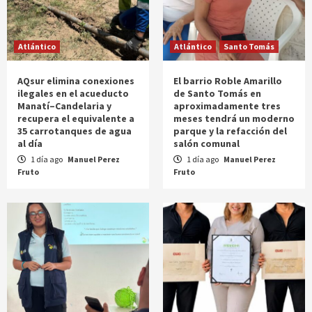
Atlántico
Atlántico
Santo Tomás
AQsur elimina conexiones
El barrio Roble Amarillo
ilegales en el acueducto
de Santo Tomás en
Manatí–Candelaria y
aproximadamente tres
recupera el equivalente a
meses tendrá un moderno
35 carrotanques de agua
parque y la refacción del
al día
salón comunal
1 día ago
Manuel Perez
1 día ago
Manuel Perez
Fruto
Fruto