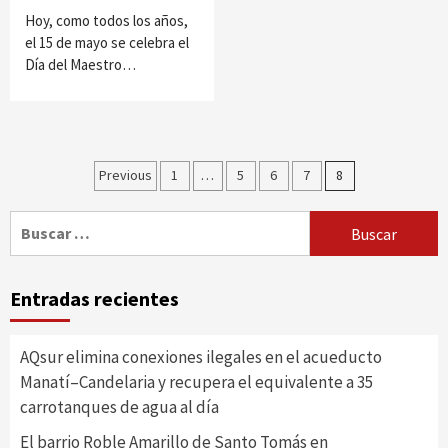
Hoy, como todos los años,
el 15 de mayo se celebra el
Día del Maestro…
Paginación
Previous
1
…
5
6
7
8
de
Buscar:
entradas
Entradas recientes
AQsur elimina conexiones ilegales en el acueducto
Manatí–Candelaria y recupera el equivalente a 35
carrotanques de agua al día
El barrio Roble Amarillo de Santo Tomás en