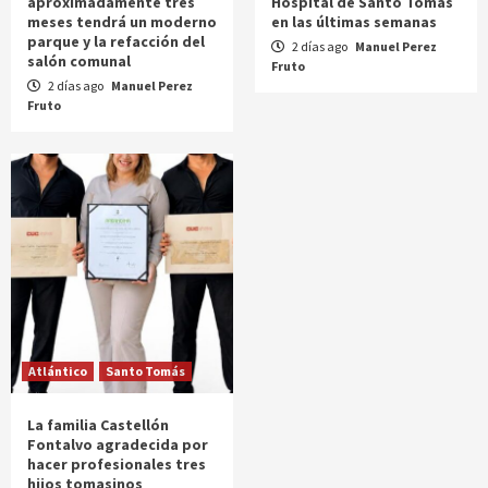
aproximadamente tres
Hospital de Santo Tomás
meses tendrá un moderno
en las últimas semanas
parque y la refacción del
2 días ago
Manuel Perez
salón comunal
Fruto
2 días ago
Manuel Perez
Fruto
Atlántico
Santo Tomás
La familia Castellón
Fontalvo agradecida por
hacer profesionales tres
hijos tomasinos