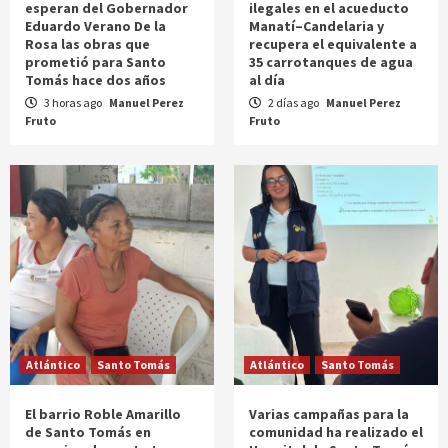
esperan del Gobernador
ilegales en el acueducto
Eduardo Verano De la
Manatí–Candelaria y
Rosa las obras que
recupera el equivalente a
prometió para Santo
35 carrotanques de agua
Tomás hace dos años
al día
3 horas ago
Manuel Perez
2 días ago
Manuel Perez
Fruto
Fruto
Atlántico
Santo Tomás
Atlántico
Santo Tomás
El barrio Roble Amarillo
Varias campañas para la
de Santo Tomás en
comunidad ha realizado el