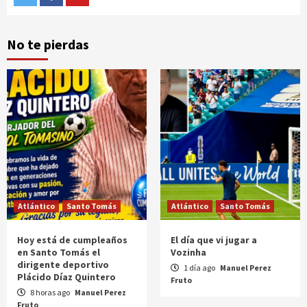
No te pierdas
Atlántico
Santo Tomás
Atlántico
Santo Tomás
Hoy está de cumpleaños
El día que vi jugar a
en Santo Tomás el
Vozinha
dirigente deportivo
1 día ago
Manuel Perez
Plácido Díaz Quintero
Fruto
8 horas ago
Manuel Perez
Fruto