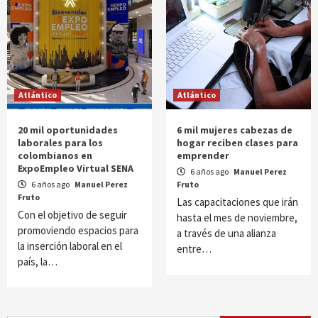
Atlántico
Atlántico
20 mil oportunidades
6 mil mujeres cabezas de
laborales para los
hogar reciben clases para
colombianos en
emprender
ExpoEmpleo Virtual SENA
6 años ago
Manuel Perez
6 años ago
Manuel Perez
Fruto
Fruto
Las capacitaciones que irán
Con el objetivo de seguir
hasta el mes de noviembre,
promoviendo espacios para
a través de una alianza
la inserción laboral en el
entre…
país, la…