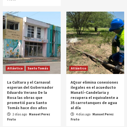
Atlántico
Santo Tomás
Atlántico
La Cultura y el Carnaval
AQsur elimina conexiones
esperan del Gobernador
ilegales en el acueducto
Eduardo Verano De la
Manatí–Candelaria y
Rosa las obras que
recupera el equivalente a
prometió para Santo
35 carrotanques de agua
Tomás hace dos años
al día
2 días ago
Manuel Perez
4 días ago
Manuel Perez
Fruto
Fruto