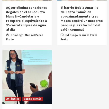
AQsur elimina conexiones
El barrio Roble Amarillo
ilegales en el acueducto
de Santo Tomás en
Manatí–Candelaria y
aproximadamente tres
recupera el equivalente a
meses tendrá un moderno
35 carrotanques de agua
parque y la refacción del
al día
salón comunal
3 días ago
Manuel Perez
3 días ago
Manuel Perez
Fruto
Fruto
Atlántico
Santo Tomás