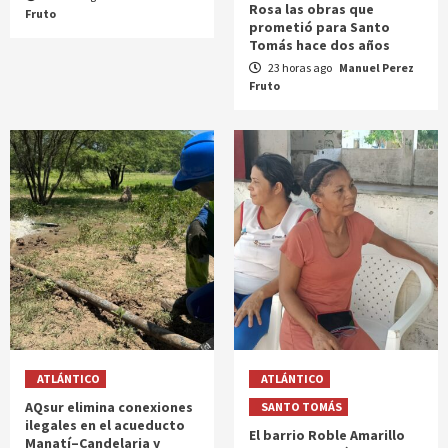
Rosa las obras que
Fruto
prometió para Santo
Tomás hace dos años
23 horas ago
Manuel Perez
Fruto
ATLÁNTICO
ATLÁNTICO
AQsur elimina conexiones
SANTO TOMÁS
ilegales en el acueducto
El barrio Roble Amarillo
Manatí–Candelaria y