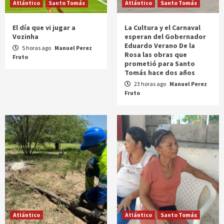
Atlántico
Santo Tomás
Atlántico
Santo Tomás
El día que vi jugar a
La Cultura y el Carnaval
Vozinha
esperan del Gobernador
Eduardo Verano De la
5 horas ago
Manuel Perez
Rosa las obras que
Fruto
prometió para Santo
Tomás hace dos años
23 horas ago
Manuel Perez
Fruto
Atlántico
Atlántico
Santo Tomás