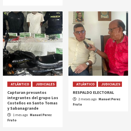
ATLÁNTICO
JUDICIALES
ATLÁNTICO
JUDICIALES
Capturan presuntos
RESPALDO ELECTORAL
integrantes del grupo Los
2 meses ago
Manuel Perez
Costeños en Santo Tomas
Fruto
y Sabanagrande
1 mes ago
Manuel Perez
Fruto