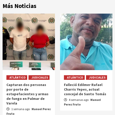
Más Noticias
ATLÁNTICO
JUDICIALES
ATLÁNTICO
JUDICIALES
Capturan dos personas
Falleció Edilmer Rafael
por porte de
Charris Yepes, actual
estupefacientes y armas
concejal de Santo Tomás
de fuego en Palmar de
4 semanas ago
Manuel
Varela
Perez Fruto
1 semana ago
Manuel Perez
Fruto