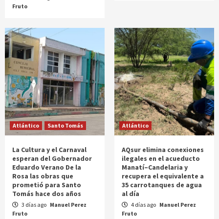
Fruto
Atlántico
Santo Tomás
Atlántico
La Cultura y el Carnaval
AQsur elimina conexiones
esperan del Gobernador
ilegales en el acueducto
Eduardo Verano De la
Manatí–Candelaria y
Rosa las obras que
recupera el equivalente a
prometió para Santo
35 carrotanques de agua
Tomás hace dos años
al día
3 días ago
Manuel Perez
4 días ago
Manuel Perez
Fruto
Fruto