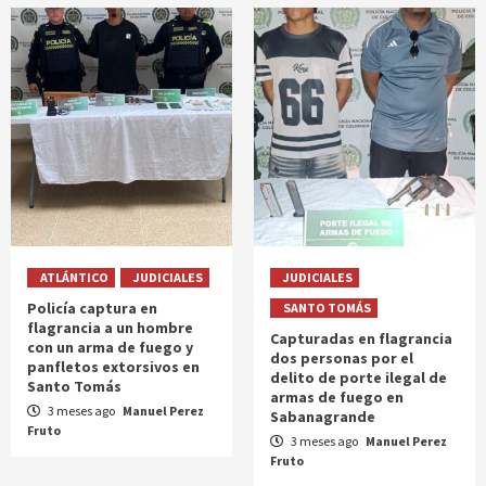
ATLÁNTICO
JUDICIALES
JUDICIALES
Policía captura en
SANTO TOMÁS
flagrancia a un hombre
Capturadas en flagrancia
con un arma de fuego y
dos personas por el
panfletos extorsivos en
delito de porte ilegal de
Santo Tomás
armas de fuego en
3 meses ago
Manuel Perez
Sabanagrande
Fruto
3 meses ago
Manuel Perez
Fruto