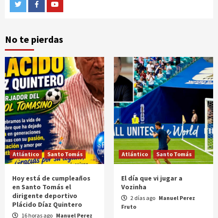
Twitter
Facebook
Youtube
No te pierdas
Atlántico
Santo Tomás
Atlántico
Santo Tomás
Hoy está de cumpleaños
El día que vi jugar a
en Santo Tomás el
Vozinha
dirigente deportivo
2 días ago
Manuel Perez
Plácido Díaz Quintero
Fruto
16 horas ago
Manuel Perez