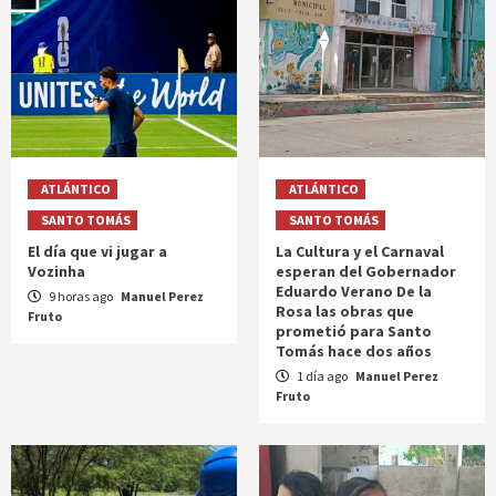
ATLÁNTICO
ATLÁNTICO
SANTO TOMÁS
SANTO TOMÁS
El día que vi jugar a
La Cultura y el Carnaval
Vozinha
esperan del Gobernador
Eduardo Verano De la
9 horas ago
Manuel Perez
Rosa las obras que
Fruto
prometió para Santo
Tomás hace dos años
1 día ago
Manuel Perez
Fruto