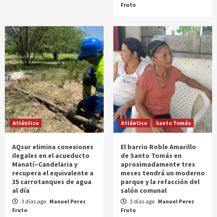
Fruto
Atlántico
Atlántico
Santo Tomás
AQsur elimina conexiones
El barrio Roble Amarillo
ilegales en el acueducto
de Santo Tomás en
Manatí–Candelaria y
aproximadamente tres
recupera el equivalente a
meses tendrá un moderno
35 carrotanques de agua
parque y la refacción del
al día
salón comunal
3 días ago
Manuel Perez
3 días ago
Manuel Perez
Fruto
Fruto