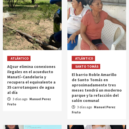
ATLÁNTICO
ATLÁNTICO
AQsur elimina conexiones
SANTO TOMÁS
ilegales en el acueducto
El barrio Roble Amarillo
Manatí–Candelaria y
de Santo Tomás en
recupera el equivalente a
aproximadamente tres
35 carrotanques de agua
meses tendrá un moderno
al día
parque y la refacción del
3 días ago
Manuel Perez
salón comunal
Fruto
3 días ago
Manuel Perez
Fruto