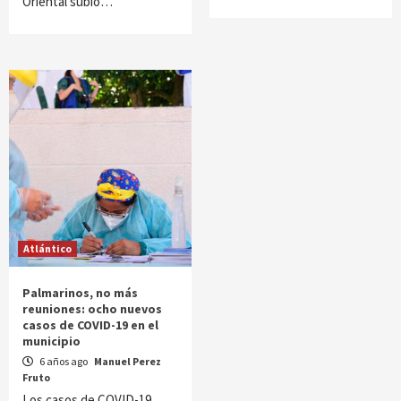
Oriental subió…
Atlántico
Palmarinos, no más
reuniones: ocho nuevos
casos de COVID-19 en el
municipio
6 años ago
Manuel Perez
Fruto
Los casos de COVID-19