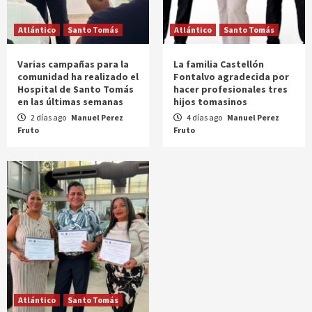
Atlántico
Santo Tomás
Atlántico
Santo Tomás
Varias campañas para la
La familia Castellón
comunidad ha realizado el
Fontalvo agradecida por
Hospital de Santo Tomás
hacer profesionales tres
en las últimas semanas
hijos tomasinos
2 días ago
Manuel Perez
4 días ago
Manuel Perez
Fruto
Fruto
Atlántico
Santo Tomás