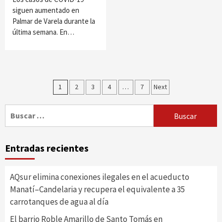
siguen aumentado en
Palmar de Varela durante la
última semana. En…
Paginación
1
2
3
4
…
7
Next
de
Buscar:
entradas
Entradas recientes
AQsur elimina conexiones ilegales en el acueducto
Manatí–Candelaria y recupera el equivalente a 35
carrotanques de agua al día
El barrio Roble Amarillo de Santo Tomás en