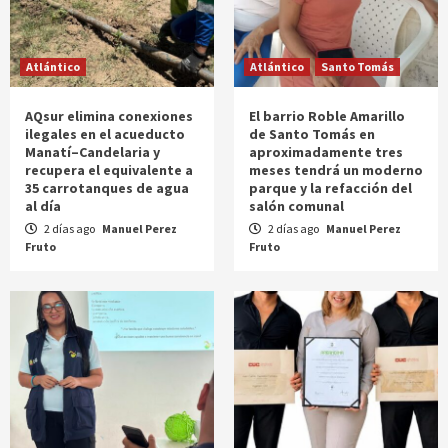
Atlántico
Atlántico
Santo Tomás
AQsur elimina conexiones
El barrio Roble Amarillo
ilegales en el acueducto
de Santo Tomás en
Manatí–Candelaria y
aproximadamente tres
recupera el equivalente a
meses tendrá un moderno
35 carrotanques de agua
parque y la refacción del
al día
salón comunal
2 días ago
Manuel Perez
2 días ago
Manuel Perez
Fruto
Fruto