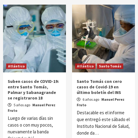
Atlántico
Atlántico
Santo Tomás
Suben casos de COVID-19:
Santo Tomás con cero
entre Santo Tomás,
casos de Covid-19 en
Palmar y Sabanagrande
último boletín del INS
se registraron 18
6 años ago
Manuel Perez
5 años ago
Manuel Perez
Fruto
Fruto
Destacable es el informe
Luego de varias días sin
que entregó este sábado el
casos o con muy pocos,
Instituto Nacional de Salud,
nuevamente la banda
donde da…