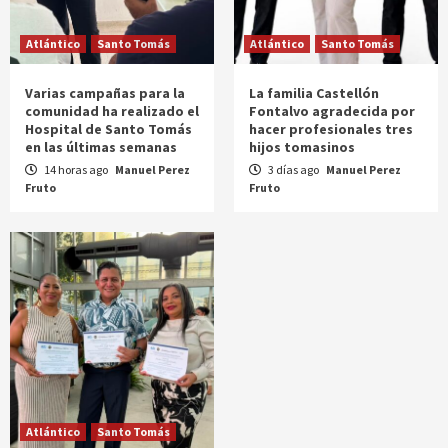
Atlántico
Santo Tomás
Atlántico
Santo Tomás
Varias campañas para la
La familia Castellón
comunidad ha realizado el
Fontalvo agradecida por
Hospital de Santo Tomás
hacer profesionales tres
en las últimas semanas
hijos tomasinos
14 horas ago
Manuel Perez
3 días ago
Manuel Perez
Fruto
Fruto
Atlántico
Santo Tomás