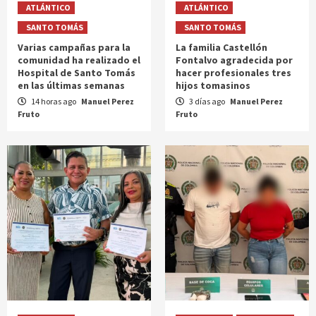
ATLÁNTICO
ATLÁNTICO
SANTO TOMÁS
SANTO TOMÁS
Varias campañas para la
La familia Castellón
comunidad ha realizado el
Fontalvo agradecida por
Hospital de Santo Tomás
hacer profesionales tres
en las últimas semanas
hijos tomasinos
14 horas ago
Manuel Perez
3 días ago
Manuel Perez
Fruto
Fruto