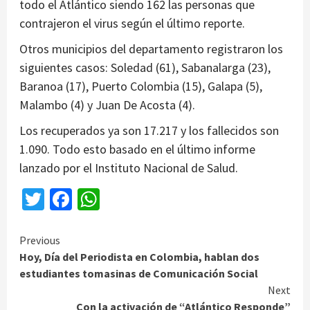
todo el Atlántico siendo 162 las personas que
contrajeron el virus según el último reporte.
Otros municipios del departamento registraron los
siguientes casos: Soledad (61), Sabanalarga (23),
Baranoa (17), Puerto Colombia (15), Galapa (5),
Malambo (4) y Juan De Acosta (4).
Los recuperados ya son 17.217 y los fallecidos son
1.090. Todo esto basado en el último informe
lanzado por el Instituto Nacional de Salud.
Twitter
Facebook
WhatsApp
Continue
Previous
Hoy, Día del Periodista en Colombia, hablan dos
Reading
estudiantes tomasinas de Comunicación Social
Next
Con la activación de “Atlántico Responde”