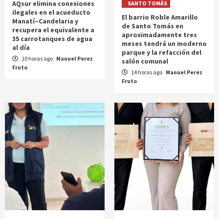
AQsur elimina conexiones
SANTO TOMÁS
ilegales en el acueducto
El barrio Roble Amarillo
Manatí–Candelaria y
de Santo Tomás en
recupera el equivalente a
aproximadamente tres
35 carrotanques de agua
meses tendrá un moderno
al día
parque y la refacción del
10 horas ago
Manuel Perez
salón comunal
Fruto
14 horas ago
Manuel Perez
Fruto