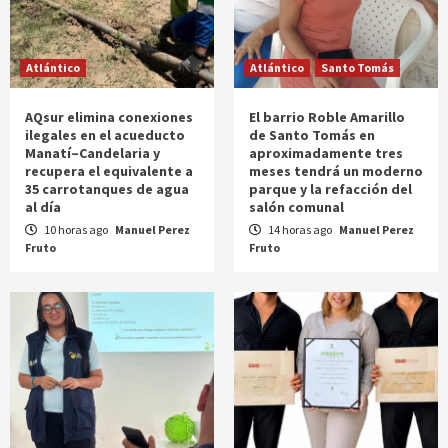
Atlántico
Atlántico
Santo Tomás
AQsur elimina conexiones
El barrio Roble Amarillo
ilegales en el acueducto
de Santo Tomás en
Manatí–Candelaria y
aproximadamente tres
recupera el equivalente a
meses tendrá un moderno
35 carrotanques de agua
parque y la refacción del
al día
salón comunal
10 horas ago
Manuel Perez
14 horas ago
Manuel Perez
Fruto
Fruto