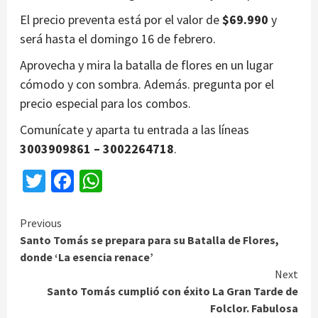
El precio preventa está por el valor de
$69.990
y
será hasta el domingo 16 de febrero.
Aprovecha y mira la batalla de flores en un lugar
cómodo y con sombra. Además. pregunta por el
precio especial para los combos.
Comunícate y aparta tu entrada a las líneas
3003909861 – 3002264718
.
Twitter
Facebook
WhatsApp
Continue
Previous
Santo Tomás se prepara para su Batalla de Flores,
Reading
donde ‘La esencia renace’
Next
Santo Tomás cumplió con éxito La Gran Tarde de
Folclor. Fabulosa