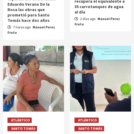
recupera el equivalente a
Eduardo Verano De la
35 carrotanques de agua
Rosa las obras que
al día
prometió para Santo
2 días ago
Manuel Perez
Tomás hace dos años
Fruto
7 horas ago
Manuel Perez
Fruto
ATLÁNTICO
ATLÁNTICO
SANTO TOMÁS
SANTO TOMÁS