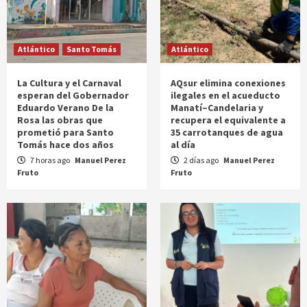
Atlántico
Santo Tomás
Atlántico
La Cultura y el Carnaval
AQsur elimina conexiones
esperan del Gobernador
ilegales en el acueducto
Eduardo Verano De la
Manatí–Candelaria y
Rosa las obras que
recupera el equivalente a
prometió para Santo
35 carrotanques de agua
Tomás hace dos años
al día
7 horas ago
Manuel Perez
2 días ago
Manuel Perez
Fruto
Fruto