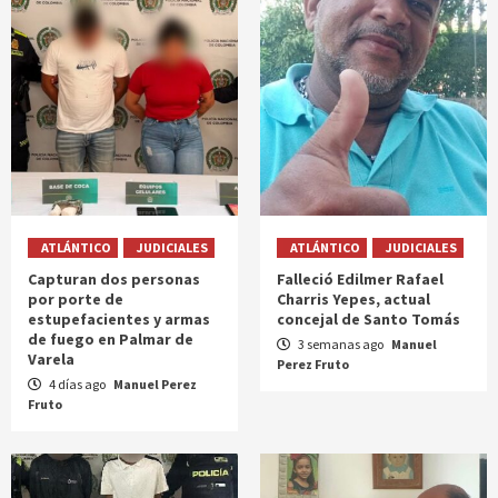
ATLÁNTICO
JUDICIALES
ATLÁNTICO
JUDICIALES
Capturan dos personas
Falleció Edilmer Rafael
por porte de
Charris Yepes, actual
estupefacientes y armas
concejal de Santo Tomás
de fuego en Palmar de
3 semanas ago
Manuel
Varela
Perez Fruto
4 días ago
Manuel Perez
Fruto