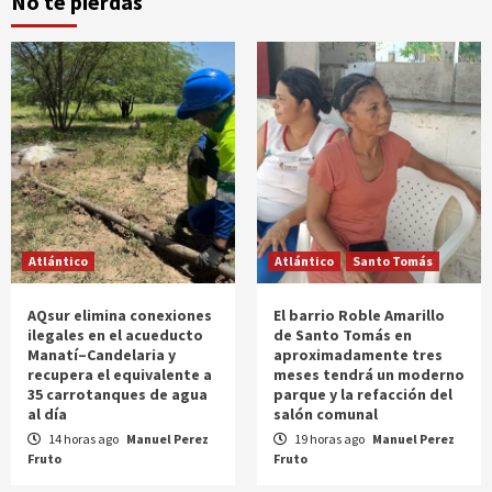
No te pierdas
Atlántico
Atlántico
Santo Tomás
AQsur elimina conexiones
El barrio Roble Amarillo
ilegales en el acueducto
de Santo Tomás en
Manatí–Candelaria y
aproximadamente tres
recupera el equivalente a
meses tendrá un moderno
35 carrotanques de agua
parque y la refacción del
al día
salón comunal
14 horas ago
Manuel Perez
19 horas ago
Manuel Perez
Fruto
Fruto