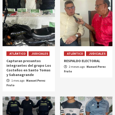
ATLÁNTICO
JUDICIALES
ATLÁNTICO
JUDICIALES
Capturan presuntos
RESPALDO ELECTORAL
integrantes del grupo Los
2 meses ago
Manuel Perez
Costeños en Santo Tomas
Fruto
y Sabanagrande
1 mes ago
Manuel Perez
Fruto