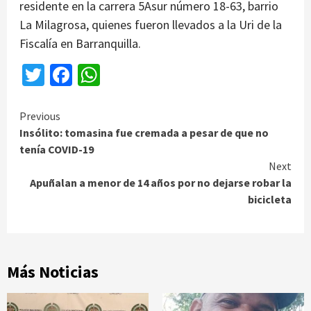
residente en la carrera 5Asur número 18-63, barrio
La Milagrosa, quienes fueron llevados a la Uri de la
Fiscalía en Barranquilla.
Twitter
Facebook
WhatsApp
Continue
Previous
Insólito: tomasina fue cremada a pesar de que no
Reading
tenía COVID-19
Next
Apuñalan a menor de 14 años por no dejarse robar la
bicicleta
Más Noticias