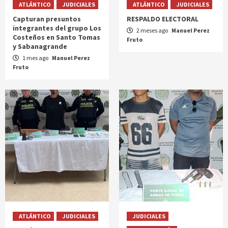
ATLÁNTICO
JUDICIALES
ATLÁNTICO
JUDICIALES
Capturan presuntos
RESPALDO ELECTORAL
integrantes del grupo Los
2 meses ago
Manuel Perez
Costeños en Santo Tomas
Fruto
y Sabanagrande
1 mes ago
Manuel Perez
Fruto
ATLÁNTICO
JUDICIALES
JUDICIALES