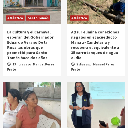
Atlántico
Santo Tomás
Atlántico
La Cultura y el Carnaval
AQsur elimina conexiones
esperan del Gobernador
ilegales en el acueducto
Eduardo Verano De la
Manatí–Candelaria y
Rosa las obras que
recupera el equivalente a
prometió para Santo
35 carrotanques de agua
Tomás hace dos años
al día
13 horas ago
Manuel Perez
2 días ago
Manuel Perez
Fruto
Fruto