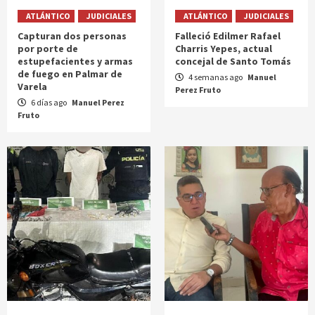
ATLÁNTICO
JUDICIALES
ATLÁNTICO
JUDICIALES
Capturan dos personas
Falleció Edilmer Rafael
por porte de
Charris Yepes, actual
estupefacientes y armas
concejal de Santo Tomás
de fuego en Palmar de
4 semanas ago
Manuel
Varela
Perez Fruto
6 días ago
Manuel Perez
Fruto