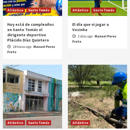
Atlántico
Santo Tomás
Atlántico
Santo Tomás
Hoy está de cumpleaños
El día que vi jugar a
en Santo Tomás el
Vozinha
dirigente deportivo
2 días ago
Manuel Perez
Plácido Díaz Quintero
Fruto
18 horas ago
Manuel Perez
Fruto
Atlántico
Santo Tomás
Atlántico