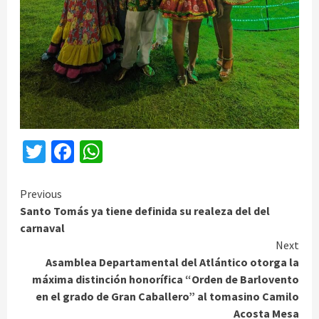
Twitter
Facebook
WhatsApp
Continue
Previous
Santo Tomás ya tiene definida su realeza del del
Reading
carnaval
Next
Asamblea Departamental del Atlántico otorga la
máxima distinción honorífica “Orden de Barlovento
en el grado de Gran Caballero” al tomasino Camilo
Acosta Mesa