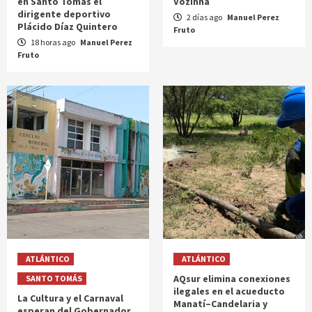
en Santo Tomás el
Vozinha
dirigente deportivo
2 días ago
Manuel Perez
Plácido Díaz Quintero
Fruto
18 horas ago
Manuel Perez
Fruto
ATLÁNTICO
ATLÁNTICO
AQsur elimina conexiones
SANTO TOMÁS
ilegales en el acueducto
La Cultura y el Carnaval
Manatí–Candelaria y
esperan del Gobernador