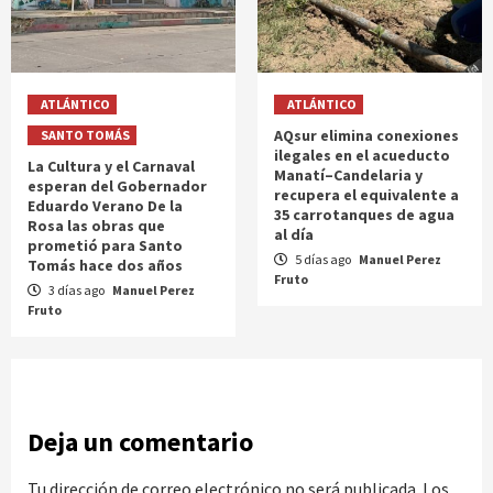
ATLÁNTICO
ATLÁNTICO
AQsur elimina conexiones
SANTO TOMÁS
ilegales en el acueducto
La Cultura y el Carnaval
Manatí–Candelaria y
esperan del Gobernador
recupera el equivalente a
Eduardo Verano De la
35 carrotanques de agua
Rosa las obras que
al día
prometió para Santo
5 días ago
Manuel Perez
Tomás hace dos años
Fruto
3 días ago
Manuel Perez
Fruto
Deja un comentario
Tu dirección de correo electrónico no será publicada.
Los