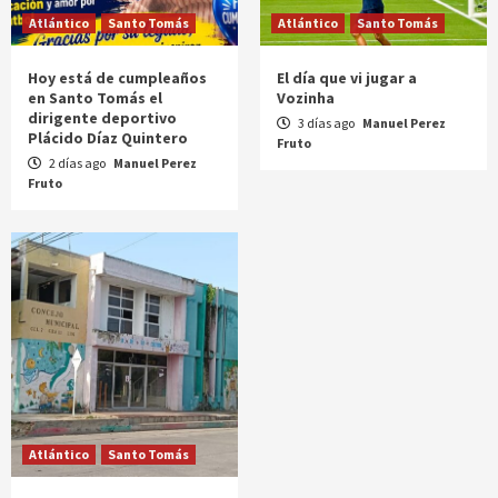
Atlántico
Santo Tomás
Atlántico
Santo Tomás
Hoy está de cumpleaños
El día que vi jugar a
en Santo Tomás el
Vozinha
dirigente deportivo
3 días ago
Manuel Perez
Plácido Díaz Quintero
Fruto
2 días ago
Manuel Perez
Fruto
Atlántico
Santo Tomás