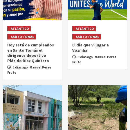
ATLÁNTICO
ATLÁNTICO
SANTO TOMÁS
SANTO TOMÁS
Hoy está de cumpleaños
El día que vi jugar a
en Santo Tomás el
Vozinha
dirigente deportivo
3 días ago
Manuel Perez
Plácido Díaz Quintero
Fruto
2 días ago
Manuel Perez
Fruto