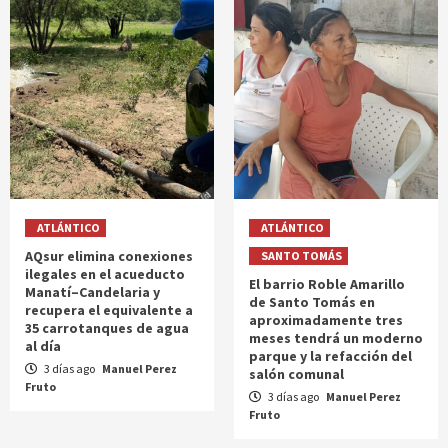
ATLÁNTICO
ATLÁNTICO
AQsur elimina conexiones
SANTO TOMÁS
ilegales en el acueducto
El barrio Roble Amarillo
Manatí–Candelaria y
de Santo Tomás en
recupera el equivalente a
aproximadamente tres
35 carrotanques de agua
meses tendrá un moderno
al día
parque y la refacción del
3 días ago
Manuel Perez
salón comunal
Fruto
3 días ago
Manuel Perez
Fruto