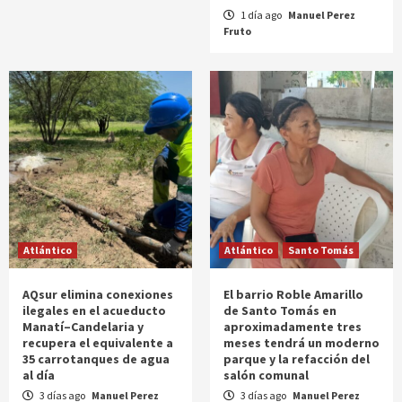
1 día ago
Manuel Perez
Fruto
Atlántico
Atlántico
Santo Tomás
AQsur elimina conexiones
El barrio Roble Amarillo
ilegales en el acueducto
de Santo Tomás en
Manatí–Candelaria y
aproximadamente tres
recupera el equivalente a
meses tendrá un moderno
35 carrotanques de agua
parque y la refacción del
al día
salón comunal
3 días ago
Manuel Perez
3 días ago
Manuel Perez