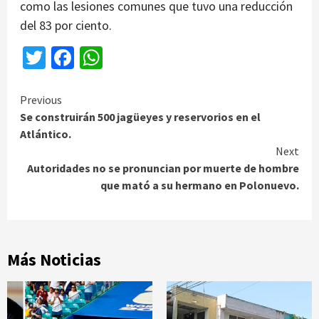
como las lesiones comunes que tuvo una reducción
del 83 por ciento.
Twitter
Facebook
WhatsApp
Continue
Previous
Se construirán 500 jagüeyes y reservorios en el
Reading
Atlántico.
Next
Autoridades no se pronuncian por muerte de hombre
que mató a su hermano en Polonuevo.
Más Noticias