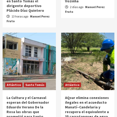
en Santo Tomás el
Vozinha
dirigente deportivo
2 días ago
Manuel Perez
Plácido Díaz Quintero
Fruto
13 horas ago
Manuel Perez
Fruto
Atlántico
Santo Tomás
Atlántico
La Cultura y el Carnaval
AQsur elimina conexiones
esperan del Gobernador
ilegales en el acueducto
Eduardo Verano De la
Manatí–Candelaria y
Rosa las obras que
recupera el equivalente a
prometió para Santo
35 carrotanques de agua