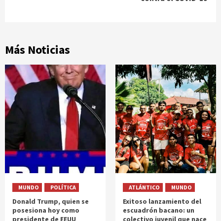
Más Noticias
MUNDO
POLÍTICA
ATLÁNTICO
MUNDO
Donald Trump, quien se
Exitoso lanzamiento del
posesiona hoy como
escuadrón bacano: un
presidente de EEUU
colectivo juvenil que nace