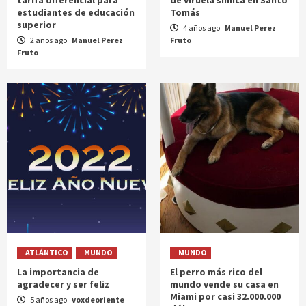
tarifa diferencial para
de viruela símica en Santo
estudiantes de educación
Tomás
superior
4 años ago
Manuel Perez
2 años ago
Manuel Perez
Fruto
Fruto
ATLÁNTICO
MUNDO
MUNDO
La importancia de
El perro más rico del
agradecer y ser feliz
mundo vende su casa en
Miami por casi 32.000.000
5 años ago
voxdeoriente