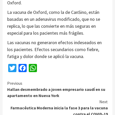
Oxford.
La vacuna de Oxford, como la de CanSino, están
basadas en un adenavirus modificado, que no se
replica, lo que las convierte en más seguras en
especial para los pacientes más frágiles.
Las vacunas no generaron efectos indeseados en
los pacientes. Efectos secundarios como fiebre,
fatiga y dolor donde se aplicó la vacuna.
Twitter
Facebook
WhatsApp
Continue
Previous
Hallan desmembrado a joven empresario saudí en su
Reading
apartamento en Nueva York
Next
Farmacéutica Moderna inicia la fase 3 para la vacuna
contra el COVID-19