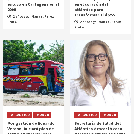
estuvo en Cartagena en el
en el corazón del
2008
atlántico para
transformar el dpto
2 años ago
Manuel Perez
Fruto
2 años ago
Manuel Perez
Fruto
ATLÁNTICO
MUNDO
ATLÁNTICO
MUNDO
Por gestión de Eduardo
Secretaría de Salud del
Verano, iniciará plan de
Atlántico descartó caso