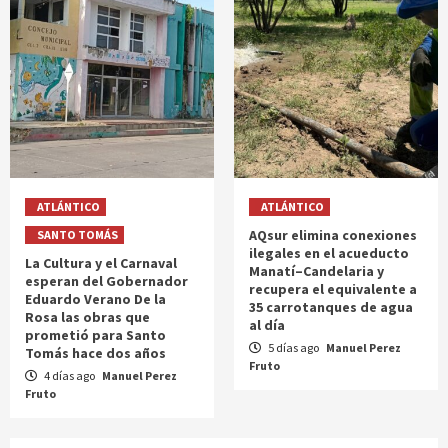
ATLÁNTICO
ATLÁNTICO
AQsur elimina conexiones
SANTO TOMÁS
ilegales en el acueducto
La Cultura y el Carnaval
Manatí–Candelaria y
esperan del Gobernador
recupera el equivalente a
Eduardo Verano De la
35 carrotanques de agua
Rosa las obras que
al día
prometió para Santo
5 días ago
Manuel Perez
Tomás hace dos años
Fruto
4 días ago
Manuel Perez
Fruto