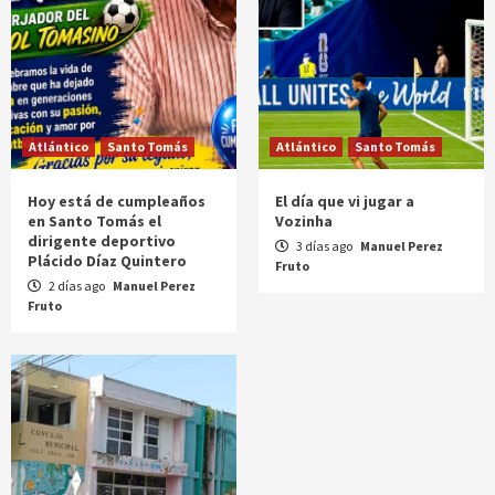
Atlántico
Santo Tomás
Atlántico
Santo Tomás
Hoy está de cumpleaños
El día que vi jugar a
en Santo Tomás el
Vozinha
dirigente deportivo
3 días ago
Manuel Perez
Plácido Díaz Quintero
Fruto
2 días ago
Manuel Perez
Fruto