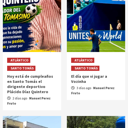
ATLÁNTICO
ATLÁNTICO
SANTO TOMÁS
SANTO TOMÁS
Hoy está de cumpleaños
El día que vi jugar a
en Santo Tomás el
Vozinha
dirigente deportivo
3 días ago
Manuel Perez
Plácido Díaz Quintero
Fruto
2 días ago
Manuel Perez
Fruto