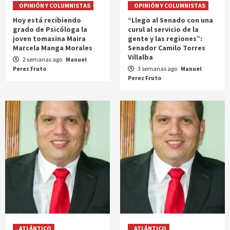
OPINIÓN Y COLUMNISTAS
OPINIÓN Y COLUMNISTAS
Hoy está recibiendo
“Llego al Senado con una
grado de Psicóloga la
curul al servicio de la
joven tomasina Maira
gente y las regiones”:
Marcela Manga Morales
Senador Camilo Torres
Villalba
2 semanas ago
Manuel
Perez Fruto
3 semanas ago
Manuel
Perez Fruto
ATLÁNTICO
ATLÁNTICO