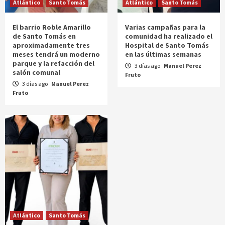
Atlántico
Santo Tomás
Atlántico
Santo Tomás
El barrio Roble Amarillo
Varias campañas para la
de Santo Tomás en
comunidad ha realizado el
aproximadamente tres
Hospital de Santo Tomás
meses tendrá un moderno
en las últimas semanas
parque y la refacción del
3 días ago
Manuel Perez
salón comunal
Fruto
3 días ago
Manuel Perez
Fruto
Atlántico
Santo Tomás