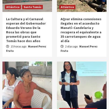
Atlántico
Santo Tomás
Atlántico
La Cultura y el Carnaval
AQsur elimina conexiones
esperan del Gobernador
ilegales en el acueducto
Eduardo Verano De la
Manatí–Candelaria y
Rosa las obras que
recupera el equivalente a
prometió para Santo
35 carrotanques de agua
Tomás hace dos años
al día
15 horas ago
Manuel Perez
2 días ago
Manuel Perez
Fruto
Fruto