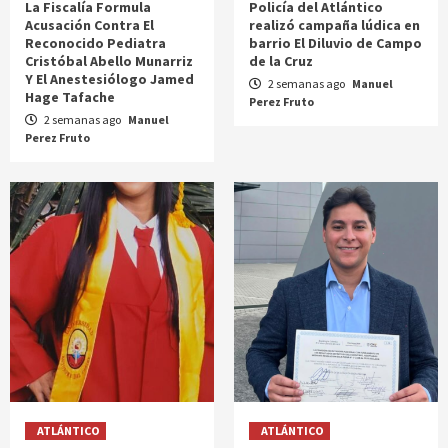
La Fiscalía Formula
Policía del Atlántico
Acusación Contra El
realizó campaña lúdica en
Reconocido Pediatra
barrio El Diluvio de Campo
Cristóbal Abello Munarriz
de la Cruz
Y El Anestesiólogo Jamed
2 semanas ago
Manuel
Hage Tafache
Perez Fruto
2 semanas ago
Manuel
Perez Fruto
ATLÁNTICO
ATLÁNTICO