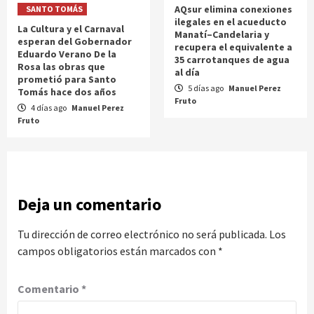
AQsur elimina conexiones
SANTO TOMÁS
ilegales en el acueducto
La Cultura y el Carnaval
Manatí–Candelaria y
esperan del Gobernador
recupera el equivalente a
Eduardo Verano De la
35 carrotanques de agua
Rosa las obras que
al día
prometió para Santo
5 días ago
Manuel Perez
Tomás hace dos años
Fruto
4 días ago
Manuel Perez
Fruto
Deja un comentario
Tu dirección de correo electrónico no será publicada.
Los
campos obligatorios están marcados con
*
Comentario
*