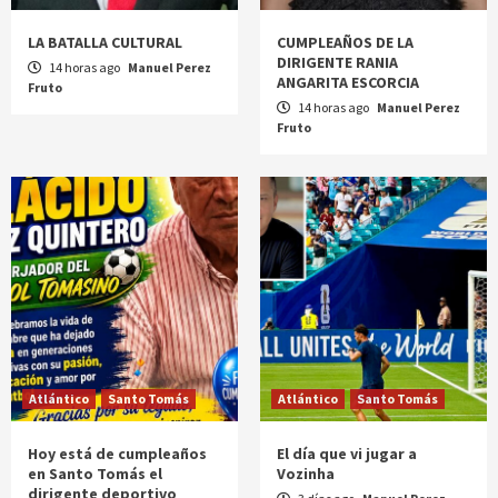
LA BATALLA CULTURAL
CUMPLEAÑOS DE LA
DIRIGENTE RANIA
14 horas ago
Manuel Perez
ANGARITA ESCORCIA
Fruto
14 horas ago
Manuel Perez
Fruto
Atlántico
Santo Tomás
Atlántico
Santo Tomás
Hoy está de cumpleaños
El día que vi jugar a
en Santo Tomás el
Vozinha
dirigente deportivo