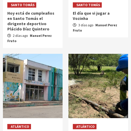
SANTO TOMÁS
SANTO TOMÁS
Hoy está de cumpleaños
El día que vi jugar a
en Santo Tomás el
Vozinha
dirigente deportivo
3 días ago
Manuel Perez
Plácido Díaz Quintero
Fruto
2 días ago
Manuel Perez
Fruto
ATLÁNTICO
ATLÁNTICO