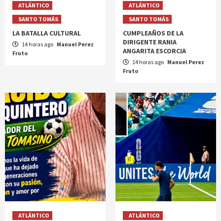
ATLÁNTICO
ATLÁNTICO
SANTO TOMÁS
SANTO TOMÁS
LA BATALLA CULTURAL
CUMPLEAÑOS DE LA
DIRIGENTE RANIA
14 horas ago
Manuel Perez
ANGARITA ESCORCIA
Fruto
14 horas ago
Manuel Perez
Fruto
ATLÁNTICO
ATLÁNTICO