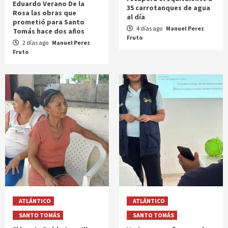
Eduardo Verano De la
35 carrotanques de agua
Rosa las obras que
al día
prometió para Santo
4 días ago
Manuel Perez
Tomás hace dos años
Fruto
2 días ago
Manuel Perez
Fruto
ATLÁNTICO
ATLÁNTICO
SANTO TOMÁS
SANTO TOMÁS