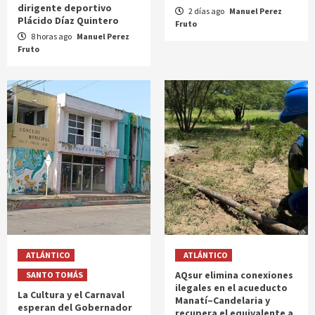
dirigente deportivo
2 días ago
Manuel Perez
Plácido Díaz Quintero
Fruto
8 horas ago
Manuel Perez
Fruto
ATLÁNTICO
ATLÁNTICO
AQsur elimina conexiones
SANTO TOMÁS
ilegales en el acueducto
La Cultura y el Carnaval
Manatí–Candelaria y
esperan del Gobernador
recupera el equivalente a