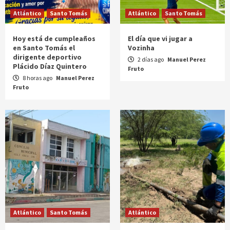
Atlántico
Santo Tomás
Atlántico
Santo Tomás
Hoy está de cumpleaños
El día que vi jugar a
en Santo Tomás el
Vozinha
dirigente deportivo
2 días ago
Manuel Perez
Plácido Díaz Quintero
Fruto
8 horas ago
Manuel Perez
Fruto
Atlántico
Santo Tomás
Atlántico