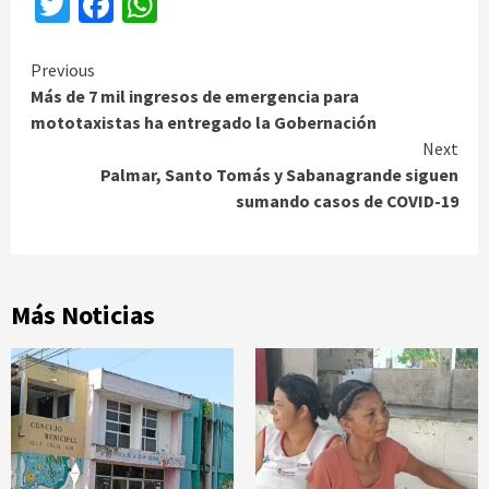
Twitter
Facebook
WhatsApp
Continue
Previous
Más de 7 mil ingresos de emergencia para
Reading
mototaxistas ha entregado la Gobernación
Next
Palmar, Santo Tomás y Sabanagrande siguen
sumando casos de COVID-19
Más Noticias