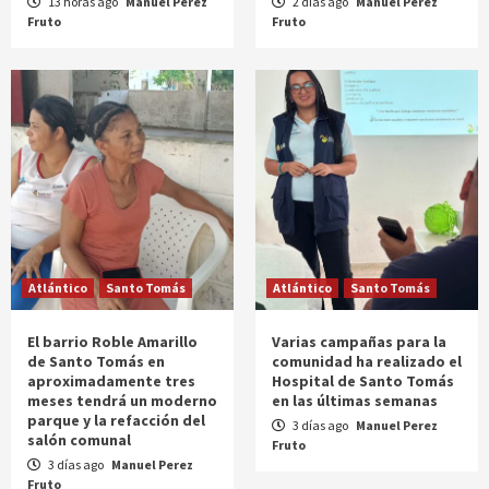
13 horas ago
Manuel Perez
2 días ago
Manuel Perez
Fruto
Fruto
Atlántico
Santo Tomás
Atlántico
Santo Tomás
El barrio Roble Amarillo
Varias campañas para la
de Santo Tomás en
comunidad ha realizado el
aproximadamente tres
Hospital de Santo Tomás
meses tendrá un moderno
en las últimas semanas
parque y la refacción del
3 días ago
Manuel Perez
salón comunal
Fruto
3 días ago
Manuel Perez
Fruto