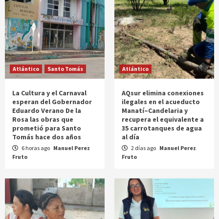
Atlántico
Santo Tomás
Atlántico
La Cultura y el Carnaval
AQsur elimina conexiones
esperan del Gobernador
ilegales en el acueducto
Eduardo Verano De la
Manatí–Candelaria y
Rosa las obras que
recupera el equivalente a
prometió para Santo
35 carrotanques de agua
Tomás hace dos años
al día
6 horas ago
Manuel Perez
2 días ago
Manuel Perez
Fruto
Fruto