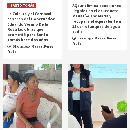
AQsur elimina conexiones
SANTO TOMÁS
ilegales en el acueducto
La Cultura y el Carnaval
Manatí–Candelaria y
esperan del Gobernador
recupera el equivalente a
Eduardo Verano De la
35 carrotanques de agua
Rosa las obras que
al día
prometió para Santo
2 días ago
Manuel Perez
Tomás hace dos años
Fruto
6 horas ago
Manuel Perez
Fruto