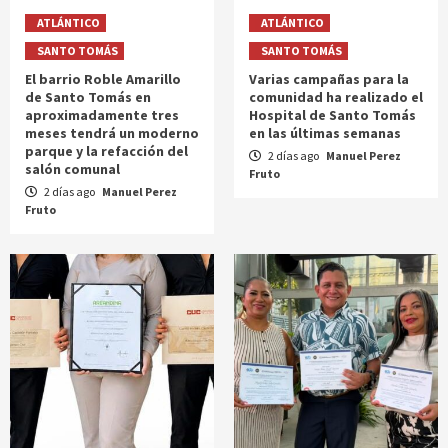
ATLÁNTICO
ATLÁNTICO
SANTO TOMÁS
SANTO TOMÁS
El barrio Roble Amarillo
Varias campañas para la
de Santo Tomás en
comunidad ha realizado el
aproximadamente tres
Hospital de Santo Tomás
meses tendrá un moderno
en las últimas semanas
parque y la refacción del
2 días ago
Manuel Perez
salón comunal
Fruto
2 días ago
Manuel Perez
Fruto