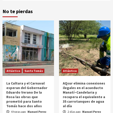
No te pierdas
Atlántico
Santo Tomás
Atlántico
La Cultura y el Carnaval
AQsur elimina conexiones
esperan del Gobernador
ilegales en el acueducto
Eduardo Verano De la
Manatí–Candelaria y
Rosa las obras que
recupera el equivalente a
prometió para Santo
35 carrotanques de agua
Tomás hace dos años
al día
4 horas ago
Manuel Perez
2 días ago
Manuel Perez