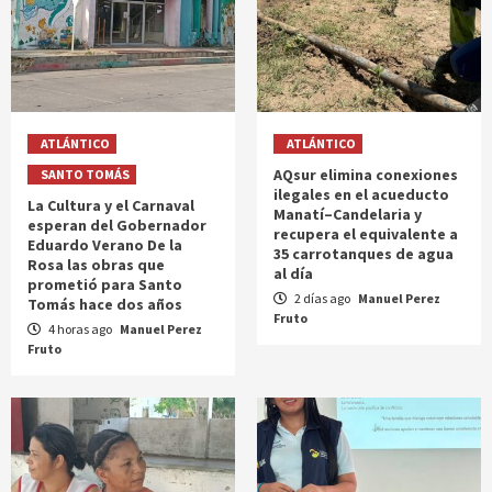
ATLÁNTICO
ATLÁNTICO
AQsur elimina conexiones
SANTO TOMÁS
ilegales en el acueducto
La Cultura y el Carnaval
Manatí–Candelaria y
esperan del Gobernador
recupera el equivalente a
Eduardo Verano De la
35 carrotanques de agua
Rosa las obras que
al día
prometió para Santo
2 días ago
Manuel Perez
Tomás hace dos años
Fruto
4 horas ago
Manuel Perez
Fruto