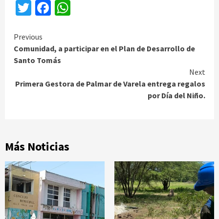
Twitter
Facebook
WhatsApp
Continue
Previous
Comunidad, a participar en el Plan de Desarrollo de
Reading
Santo Tomás
Next
Primera Gestora de Palmar de Varela entrega regalos
por Día del Niño.
Más Noticias