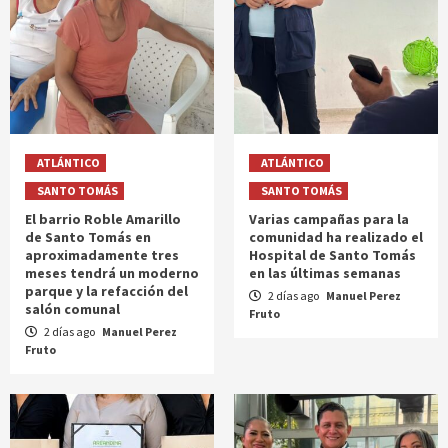
ATLÁNTICO
ATLÁNTICO
SANTO TOMÁS
SANTO TOMÁS
El barrio Roble Amarillo
Varias campañas para la
de Santo Tomás en
comunidad ha realizado el
aproximadamente tres
Hospital de Santo Tomás
meses tendrá un moderno
en las últimas semanas
parque y la refacción del
2 días ago
Manuel Perez
salón comunal
Fruto
2 días ago
Manuel Perez
Fruto