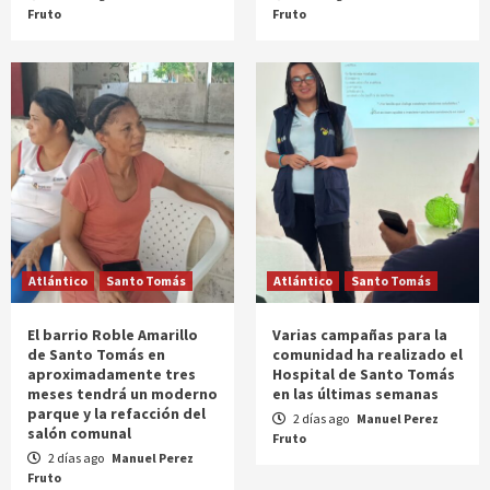
Fruto
Fruto
Atlántico
Santo Tomás
Atlántico
Santo Tomás
El barrio Roble Amarillo
Varias campañas para la
de Santo Tomás en
comunidad ha realizado el
aproximadamente tres
Hospital de Santo Tomás
meses tendrá un moderno
en las últimas semanas
parque y la refacción del
2 días ago
Manuel Perez
salón comunal
Fruto
2 días ago
Manuel Perez
Fruto