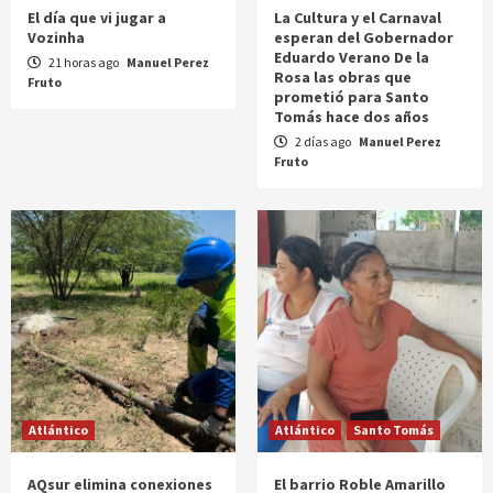
El día que vi jugar a
La Cultura y el Carnaval
Vozinha
esperan del Gobernador
Eduardo Verano De la
21 horas ago
Manuel Perez
Rosa las obras que
Fruto
prometió para Santo
Tomás hace dos años
2 días ago
Manuel Perez
Fruto
Atlántico
Atlántico
Santo Tomás
AQsur elimina conexiones
El barrio Roble Amarillo