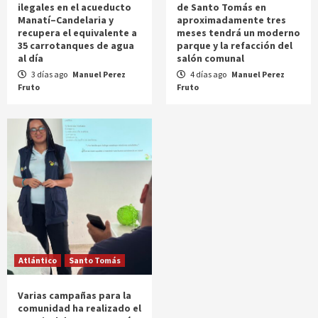
ilegales en el acueducto
de Santo Tomás en
Manatí–Candelaria y
aproximadamente tres
recupera el equivalente a
meses tendrá un moderno
35 carrotanques de agua
parque y la refacción del
al día
salón comunal
3 días ago
Manuel Perez
4 días ago
Manuel Perez
Fruto
Fruto
Atlántico
Santo Tomás
Varias campañas para la
comunidad ha realizado el