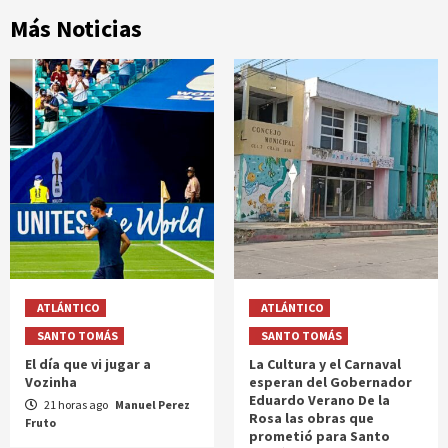
Más Noticias
ATLÁNTICO
ATLÁNTICO
SANTO TOMÁS
SANTO TOMÁS
El día que vi jugar a
La Cultura y el Carnaval
Vozinha
esperan del Gobernador
Eduardo Verano De la
21 horas ago
Manuel Perez
Rosa las obras que
Fruto
prometió para Santo