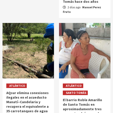
Tomás hace dos años
2 días ago
Manuel Perez
Fruto
ATLÁNTICO
ATLÁNTICO
AQsur elimina conexiones
SANTO TOMÁS
ilegales en el acueducto
El barrio Roble Amarillo
Manatí–Candelaria y
de Santo Tomás en
recupera el equivalente a
aproximadamente tres
35 carrotanques de agua