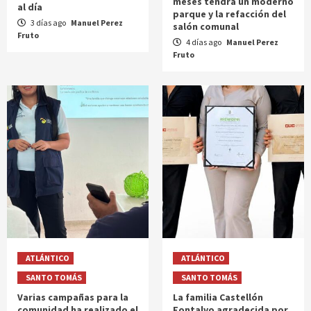
meses tendrá un moderno
al día
parque y la refacción del
3 días ago
Manuel Perez
salón comunal
Fruto
4 días ago
Manuel Perez
Fruto
ATLÁNTICO
ATLÁNTICO
SANTO TOMÁS
SANTO TOMÁS
Varias campañas para la
La familia Castellón
comunidad ha realizado el
Fontalvo agradecida por