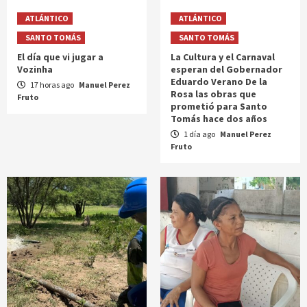
ATLÁNTICO
ATLÁNTICO
SANTO TOMÁS
SANTO TOMÁS
El día que vi jugar a
La Cultura y el Carnaval
Vozinha
esperan del Gobernador
Eduardo Verano De la
17 horas ago
Manuel Perez
Rosa las obras que
Fruto
prometió para Santo
Tomás hace dos años
1 día ago
Manuel Perez
Fruto