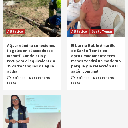
Atlántico
Atlántico
Santo Tomás
AQsur elimina conexiones
El barrio Roble Amarillo
ilegales en el acueducto
de Santo Tomás en
Manatí–Candelaria y
aproximadamente tres
recupera el equivalente a
meses tendrá un moderno
35 carrotanques de agua
parque y la refacción del
al día
salón comunal
3 días ago
Manuel Perez
3 días ago
Manuel Perez
Fruto
Fruto