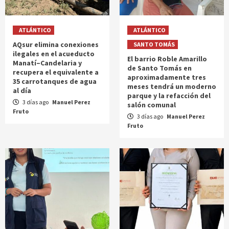
ATLÁNTICO
ATLÁNTICO
AQsur elimina conexiones
SANTO TOMÁS
ilegales en el acueducto
El barrio Roble Amarillo
Manatí–Candelaria y
de Santo Tomás en
recupera el equivalente a
aproximadamente tres
35 carrotanques de agua
meses tendrá un moderno
al día
parque y la refacción del
3 días ago
Manuel Perez
salón comunal
Fruto
3 días ago
Manuel Perez
Fruto