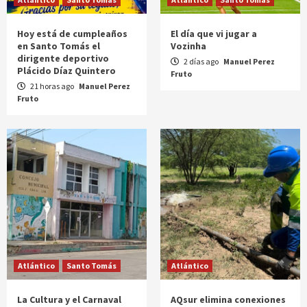
Hoy está de cumpleaños
El día que vi jugar a
en Santo Tomás el
Vozinha
dirigente deportivo
2 días ago
Manuel Perez
Plácido Díaz Quintero
Fruto
21 horas ago
Manuel Perez
Fruto
Atlántico
Santo Tomás
Atlántico
La Cultura y el Carnaval
AQsur elimina conexiones