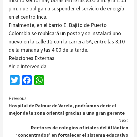
mismo sector hay obras entre las 8:05 a.m. y la 1:55
p.m. que obligan a suspender el servicio de energía
en el centro Inca.
Finalmente, en el barrio El Bajito de Puerto
Colombia se reubicará un poste y se instalará uno
nuevo en la calle 12 con la carrera 5A, entre las 8:10
de la mañana y las 4:00 de la tarde.
Relaciones Externas
Air-e Intervenida
Twitter
Facebook
WhatsApp
Continue
Previous
Hospital de Palmar de Varela, podríamos decir el
Reading
mejor de la zona oriental gracias a una gran gerente
Next
Rectores de colegios oficiales del Atlántico
‘concentrados’ en fortalecer el sistema educativo