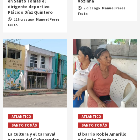
en Santo Tomás el
Vozinha
dirigente deportivo
2 días ago
Manuel Perez
Plácido Díaz Quintero
Fruto
21 horas ago
Manuel Perez
Fruto
ATLÁNTICO
ATLÁNTICO
SANTO TOMÁS
SANTO TOMÁS
La Cultura y el Carnaval
El barrio Roble Amarillo
esperan del Gobernador
de Santo Tomás en