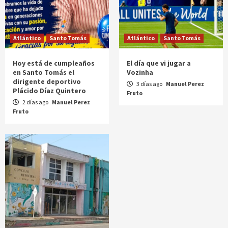
Atlántico
Santo Tomás
Atlántico
Santo Tomás
Hoy está de cumpleaños
El día que vi jugar a
en Santo Tomás el
Vozinha
dirigente deportivo
3 días ago
Manuel Perez
Plácido Díaz Quintero
Fruto
2 días ago
Manuel Perez
Fruto