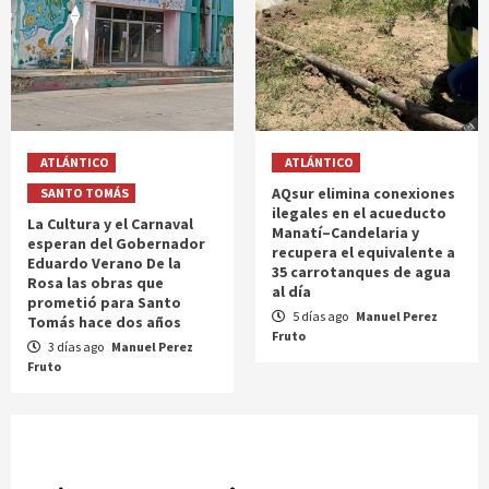
ATLÁNTICO
ATLÁNTICO
AQsur elimina conexiones
SANTO TOMÁS
ilegales en el acueducto
La Cultura y el Carnaval
Manatí–Candelaria y
esperan del Gobernador
recupera el equivalente a
Eduardo Verano De la
35 carrotanques de agua
Rosa las obras que
al día
prometió para Santo
5 días ago
Manuel Perez
Tomás hace dos años
Fruto
3 días ago
Manuel Perez
Fruto