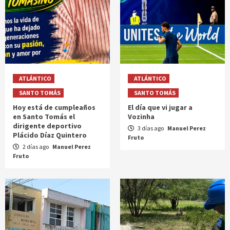
ATLÁNTICO
ATLÁNTICO
SANTO TOMÁS
SANTO TOMÁS
Hoy está de cumpleaños
El día que vi jugar a
en Santo Tomás el
Vozinha
dirigente deportivo
3 días ago
Manuel Perez
Plácido Díaz Quintero
Fruto
2 días ago
Manuel Perez
Fruto