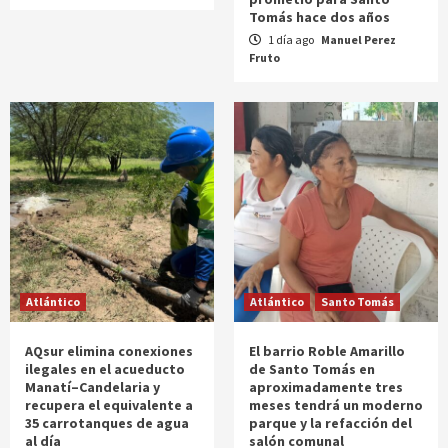
Tomás hace dos años
1 día ago
Manuel Perez
Fruto
Atlántico
Atlántico
Santo Tomás
AQsur elimina conexiones
El barrio Roble Amarillo
ilegales en el acueducto
de Santo Tomás en
Manatí–Candelaria y
aproximadamente tres
recupera el equivalente a
meses tendrá un moderno
35 carrotanques de agua
parque y la refacción del
al día
salón comunal