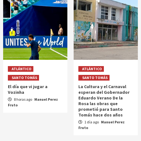
ATLÁNTICO
ATLÁNTICO
SANTO TOMÁS
SANTO TOMÁS
El día que vi jugar a
La Cultura y el Carnaval
Vozinha
esperan del Gobernador
Eduardo Verano De la
8 horas ago
Manuel Perez
Rosa las obras que
Fruto
prometió para Santo
Tomás hace dos años
1 día ago
Manuel Perez
Fruto