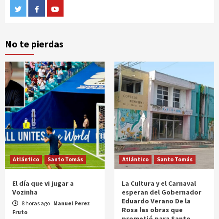
Twitter
Facebook
Youtube
No te pierdas
Atlántico
Santo Tomás
Atlántico
Santo Tomás
El día que vi jugar a
La Cultura y el Carnaval
Vozinha
esperan del Gobernador
Eduardo Verano De la
8 horas ago
Manuel Perez
Rosa las obras que
Fruto
prometió para Santo