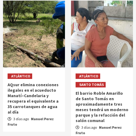
ATLÁNTICO
ATLÁNTICO
AQsur elimina conexiones
SANTO TOMÁS
ilegales en el acueducto
El barrio Roble Amarillo
Manatí–Candelaria y
de Santo Tomás en
recupera el equivalente a
aproximadamente tres
35 carrotanques de agua
meses tendrá un moderno
al día
parque y la refacción del
3 días ago
Manuel Perez
salón comunal
Fruto
3 días ago
Manuel Perez
Fruto