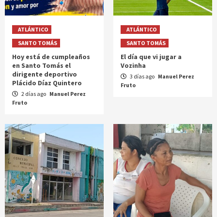
ATLÁNTICO
ATLÁNTICO
SANTO TOMÁS
SANTO TOMÁS
Hoy está de cumpleaños
El día que vi jugar a
en Santo Tomás el
Vozinha
dirigente deportivo
3 días ago
Manuel Perez
Plácido Díaz Quintero
Fruto
2 días ago
Manuel Perez
Fruto