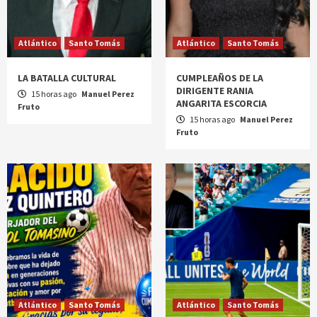
Atlántico
Santo Tomás
Atlántico
Santo Tomás
LA BATALLA CULTURAL
CUMPLEAÑOS DE LA
DIRIGENTE RANIA
15 horas ago
Manuel Perez
ANGARITA ESCORCIA
Fruto
15 horas ago
Manuel Perez
Fruto
Atlántico
Santo Tomás
Atlántico
Santo Tomás