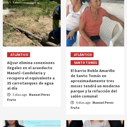
ATLÁNTICO
ATLÁNTICO
AQsur elimina conexiones
SANTO TOMÁS
ilegales en el acueducto
El barrio Roble Amarillo
Manatí–Candelaria y
de Santo Tomás en
recupera el equivalente a
aproximadamente tres
35 carrotanques de agua
meses tendrá un moderno
al día
parque y la refacción del
3 días ago
Manuel Perez
salón comunal
Fruto
4 días ago
Manuel Perez
Fruto