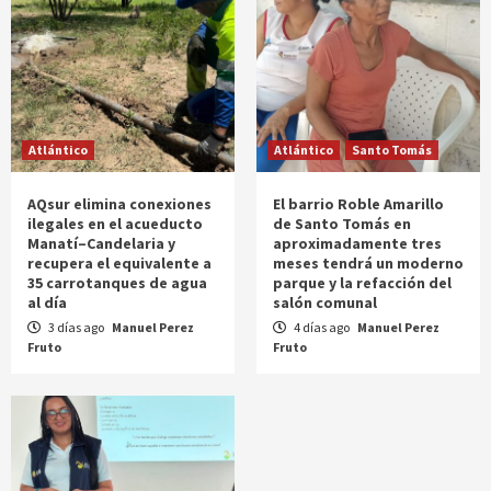
Atlántico
Atlántico
Santo Tomás
AQsur elimina conexiones
El barrio Roble Amarillo
ilegales en el acueducto
de Santo Tomás en
Manatí–Candelaria y
aproximadamente tres
recupera el equivalente a
meses tendrá un moderno
35 carrotanques de agua
parque y la refacción del
al día
salón comunal
3 días ago
Manuel Perez
4 días ago
Manuel Perez
Fruto
Fruto