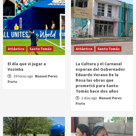
Atlántico
Santo Tomás
Atlántico
Santo Tomás
El día que vi jugar a
La Cultura y el Carnaval
Vozinha
esperan del Gobernador
Eduardo Verano De la
19 horas ago
Manuel Perez
Rosa las obras que
Fruto
prometió para Santo
Tomás hace dos años
2 días ago
Manuel Perez
Fruto