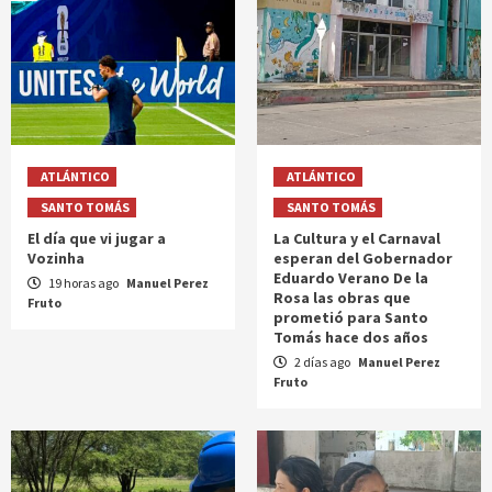
ATLÁNTICO
ATLÁNTICO
SANTO TOMÁS
SANTO TOMÁS
El día que vi jugar a
La Cultura y el Carnaval
Vozinha
esperan del Gobernador
Eduardo Verano De la
19 horas ago
Manuel Perez
Rosa las obras que
Fruto
prometió para Santo
Tomás hace dos años
2 días ago
Manuel Perez
Fruto