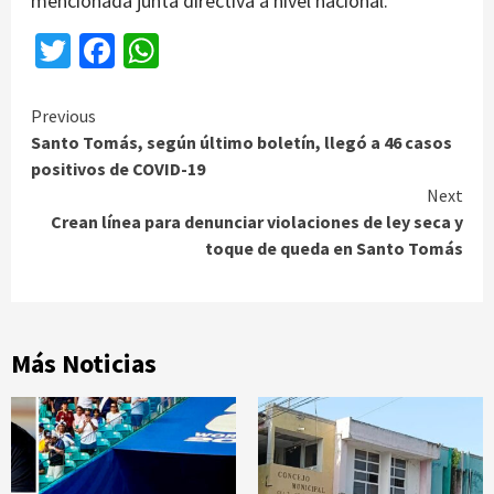
mencionada junta directiva a nivel nacional.
Twitter
Facebook
WhatsApp
Continue
Previous
Santo Tomás, según último boletín, llegó a 46 casos
Reading
positivos de COVID-19
Next
Crean línea para denunciar violaciones de ley seca y
toque de queda en Santo Tomás
Más Noticias