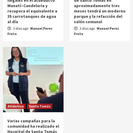
ilegales en el acueducto
de Santo Tomás en
Manatí–Candelaria y
aproximadamente tres
recupera el equivalente a
meses tendrá un moderno
35 carrotanques de agua
parque y la refacción del
al día
salón comunal
3 días ago
Manuel Perez
3 días ago
Manuel Perez
Fruto
Fruto
Atlántico
Santo Tomás
Varias campañas para la
comunidad ha realizado el
Hospital de Santo Tomás