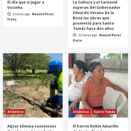
El día que vi jugar a
La Cultura y el Carnaval
Vozinha
esperan del Gobernador
Eduardo Verano De la
5 horas ago
Manuel Perez
Rosa las obras que
Fruto
prometió para Santo
Tomás hace dos años
22 horas ago
Manuel Perez
Fruto
Atlántico
Atlántico
Santo Tomás
AQsur elimina conexiones
El barrio Roble Amarillo