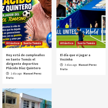
Atlántico
Santo Tomás
Atlántico
Santo Tomás
Hoy está de cumpleaños
El día que vi jugar a
en Santo Tomás el
Vozinha
dirigente deportivo
3 días ago
Manuel Perez
Plácido Díaz Quintero
Fruto
1 día ago
Manuel Perez
Fruto