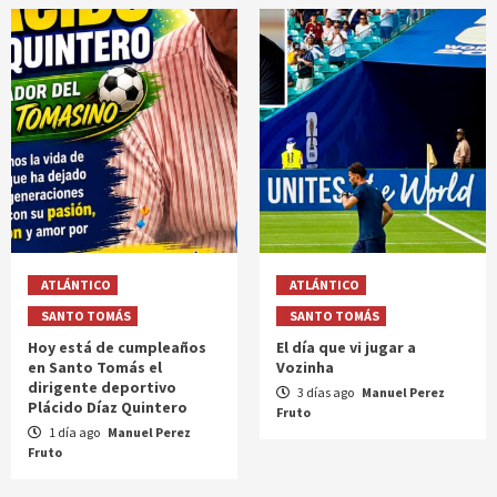
ATLÁNTICO
ATLÁNTICO
SANTO TOMÁS
SANTO TOMÁS
Hoy está de cumpleaños
El día que vi jugar a
en Santo Tomás el
Vozinha
dirigente deportivo
3 días ago
Manuel Perez
Plácido Díaz Quintero
Fruto
1 día ago
Manuel Perez
Fruto