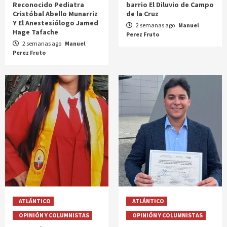
Reconocido Pediatra
barrio El Diluvio de Campo
Cristóbal Abello Munarriz
de la Cruz
Y El Anestesiólogo Jamed
2 semanas ago
Manuel
Hage Tafache
Perez Fruto
2 semanas ago
Manuel
Perez Fruto
ATLÁNTICO
ATLÁNTICO
OPINIÓN Y COLUMNISTAS
OPINIÓN Y COLUMNISTAS