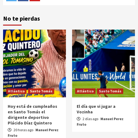
No te pierdas
Atlántico
Santo Tomás
Atlántico
Santo Tomás
Hoy está de cumpleaños
El día que vi jugar a
en Santo Tomás el
Vozinha
dirigente deportivo
2 días ago
Manuel Perez
Plácido Díaz Quintero
Fruto
20 horas ago
Manuel Perez
Fruto