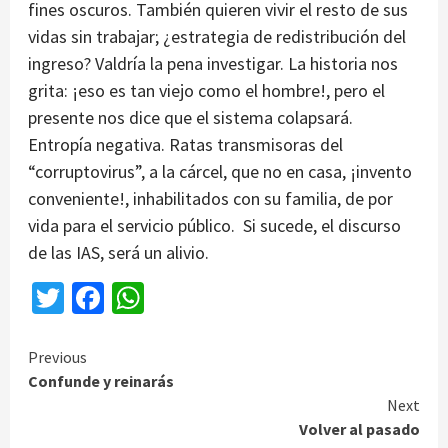
fines oscuros. También quieren vivir el resto de sus
vidas sin trabajar; ¿estrategia de redistribución del
ingreso? Valdría la pena investigar. La historia nos
grita: ¡eso es tan viejo como el hombre!, pero el
presente nos dice que el sistema colapsará.
Entropía negativa. Ratas transmisoras del
“corruptovirus”, a la cárcel, que no en casa, ¡invento
conveniente!, inhabilitados con su familia, de por
vida para el servicio público. Si sucede, el discurso
de las IAS, será un alivio.
Twitter
Facebook
WhatsApp
Continue
Previous
Confunde y reinarás
Reading
Next
Volver al pasado