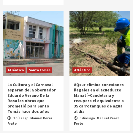
Atlántico
Santo Tomás
Atlántico
La Cultura y el Carnaval
AQsur elimina conexiones
esperan del Gobernador
ilegales en el acueducto
Eduardo Verano De la
Manatí–Candelaria y
Rosa las obras que
recupera el equivalente a
prometió para Santo
35 carrotanques de agua
Tomás hace dos años
al día
3 días ago
Manuel Perez
5 días ago
Manuel Perez
Fruto
Fruto