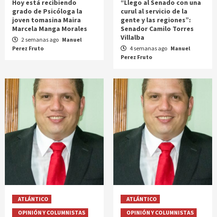
Hoy está recibiendo
“Llego al Senado con una
grado de Psicóloga la
curul al servicio de la
joven tomasina Maira
gente y las regiones”:
Marcela Manga Morales
Senador Camilo Torres
Villalba
2 semanas ago
Manuel
Perez Fruto
4 semanas ago
Manuel
Perez Fruto
ATLÁNTICO
ATLÁNTICO
OPINIÓN Y COLUMNISTAS
OPINIÓN Y COLUMNISTAS