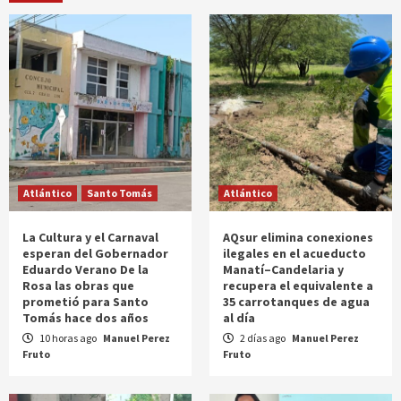
Atlántico
Santo Tomás
Atlántico
La Cultura y el Carnaval
AQsur elimina conexiones
esperan del Gobernador
ilegales en el acueducto
Eduardo Verano De la
Manatí–Candelaria y
Rosa las obras que
recupera el equivalente a
prometió para Santo
35 carrotanques de agua
Tomás hace dos años
al día
10 horas ago
Manuel Perez
2 días ago
Manuel Perez
Fruto
Fruto