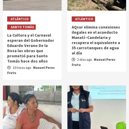
ATLÁNTICO
ATLÁNTICO
AQsur elimina conexiones
SANTO TOMÁS
ilegales en el acueducto
La Cultura y el Carnaval
Manatí–Candelaria y
esperan del Gobernador
recupera el equivalente a
Eduardo Verano De la
35 carrotanques de agua
Rosa las obras que
al día
prometió para Santo
2 días ago
Manuel Perez
Tomás hace dos años
Fruto
10 horas ago
Manuel Perez
Fruto