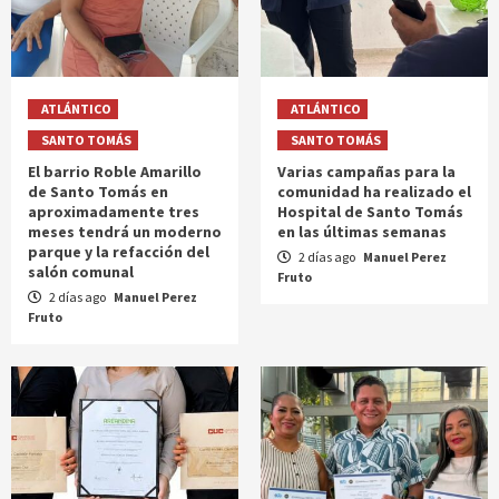
ATLÁNTICO
ATLÁNTICO
SANTO TOMÁS
SANTO TOMÁS
El barrio Roble Amarillo
Varias campañas para la
de Santo Tomás en
comunidad ha realizado el
aproximadamente tres
Hospital de Santo Tomás
meses tendrá un moderno
en las últimas semanas
parque y la refacción del
2 días ago
Manuel Perez
salón comunal
Fruto
2 días ago
Manuel Perez
Fruto