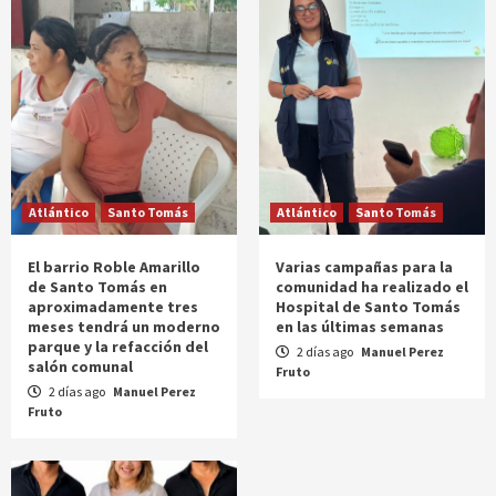
Atlántico
Santo Tomás
Atlántico
Santo Tomás
El barrio Roble Amarillo
Varias campañas para la
de Santo Tomás en
comunidad ha realizado el
aproximadamente tres
Hospital de Santo Tomás
meses tendrá un moderno
en las últimas semanas
parque y la refacción del
2 días ago
Manuel Perez
salón comunal
Fruto
2 días ago
Manuel Perez
Fruto