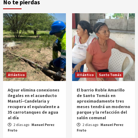
No te pierdas
Atlántico
Atlántico
Santo Tomás
AQsur elimina conexiones
El barrio Roble Amarillo
ilegales en el acueducto
de Santo Tomás en
Manatí–Candelaria y
aproximadamente tres
recupera el equivalente a
meses tendrá un moderno
35 carrotanques de agua
parque y la refacción del
al día
salón comunal
2 días ago
Manuel Perez
2 días ago
Manuel Perez
Fruto
Fruto